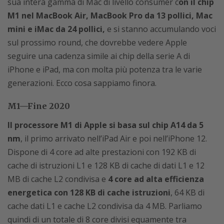
sua intera gamma di Mac di livello consumer c
on il chip
M1 nel MacBook Air, MacBook Pro da 13 pollici, Mac
mini e iMac da 24 pollici,
e si stanno accumulando voci
sul prossimo round, che dovrebbe vedere Apple
seguire una cadenza simile ai chip della serie A di
iPhone e iPad, ma con molta più potenza tra le varie
generazioni. Ecco cosa sappiamo finora.
M1—Fine 2020
Il processore M1 di Apple si basa sul chip A14 da 5
nm
, il primo arrivato nell’iPad Air e poi nell’iPhone 12.
Dispone di 4 core ad alte prestazioni con 192 KB di
cache di istruzioni L1 e 128 KB di cache di dati L1 e 12
MB di cache L2 condivisa e
4 core ad alta efficienza
energetica con 128 KB di cache istruzioni
, 64 KB di
cache dati L1 e cache L2 condivisa da 4 MB. Parliamo
quindi di un totale di 8 core divisi equamente tra