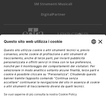
SM Strumenti Musicali
DigitalPartner
CWI è una testata giornalistica di
Edra Edizioni s.r.l.
Direzione, amministrazione, redazione, pubblicità
Viale Enrico Forlanini 21 - 20134 Milano
Tel. +39 02 881841
C.F./P IVA 13002100157
www.edraedizioni.it
|
Privacy
Follow Us