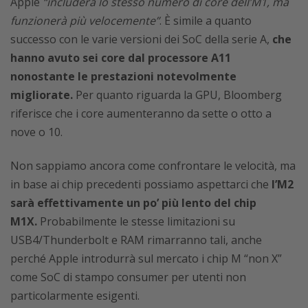
Apple
“includerà lo stesso numero di core dell’M1, ma
funzionerà più velocemente”
. È simile a quanto
successo con le varie versioni dei SoC della serie A,
che
hanno avuto sei core dal processore A11
nonostante le prestazioni notevolmente
migliorate.
Per quanto riguarda la GPU, Bloomberg
riferisce che i core aumenteranno da sette o otto a
nove o 10.
Non sappiamo ancora come confrontare le velocità, ma
in base ai chip precedenti possiamo aspettarci che
l’M2
sarà effettivamente un po’ più lento del chip
M1X.
Probabilmente le stesse limitazioni su
USB4/Thunderbolt e RAM rimarranno tali, anche
perché Apple introdurrà sul mercato i chip M “non X”
come SoC di stampo consumer per utenti non
particolarmente esigenti.