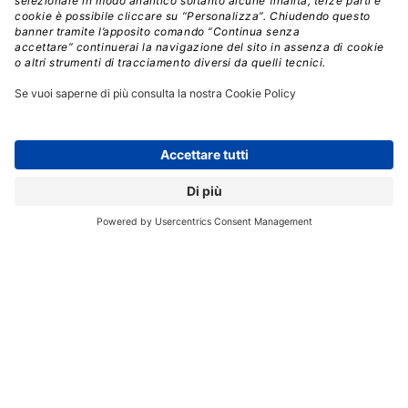
affermano di
poter produrre migliaia di questi chip,
rendendoli immediatamente disponibili per
soluzioni destinate ai consumatori.
Chip che, ad
esempio, potrebbero essere utilizzati per
alimentare
le comunicazioni mobili sulle bande di rete
5G
e
6G
e, cosa ancora più importante, l’impiego di questi chip
nelle stazioni base
ridurrebbe i costi delle
apparecchiature e il consumo energetico.