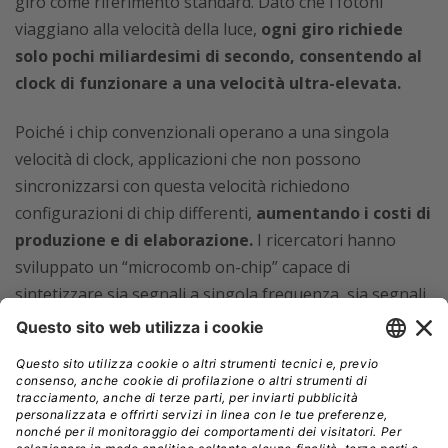
giro come riferimento standard. Dato che i fotoni
viaggiano alla velocità della luce,
ogni giro richiede
solo pochi miliardesimi di secondo, consentendo al
clock di funzionare a una velocità ultra-elevata.
Poiché i chip convenzionali operano a una singola
velocità di clock, applicazioni che non possono
sincronizzarsi con questa velocità richiedono
configurazioni di chip differenti,
aumentando i costi di
produzione e di elaborazione.
I ricercatori hanno
sviluppato un “microcomb on-chip” capace di
sintetizzare sia segnali a singola frequenza, sia segnali
a banda larga, con questi ultimi
utilizzati come clock
di riferimento per i vari componenti elettronici del
sistema.
Utilizzando un wafer da 8 pollici (20 cm), i ricercatori