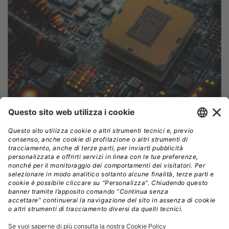
Crediti: Shutterstock
Intel e la crisi dell’integrazione verticale
Negli ultimi anni, Intel ha faticato a tenere il passo dei
concorrenti,
in particolare
TSMC
, oggi partner
privilegiato di aziende come AMD, Apple e Nvidia.
L’ex CEO
Pat Gelsinger
aveva provato a rilanciare
l’azienda attraverso una doppia strategia, provando