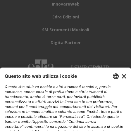
InnovareWeb
Edra Edizioni
SM Strumenti Musicali
DigitalPartner
CWI è una testata giornalistica di
Edra Edizioni s.r.l.
Direzione, amministrazione, redazione, pubblicità
Viale Enrico Forlanini 21 - 20134 Milano
Tel. +39 02 881841
C.F./P IVA 13002100157
www.edraedizioni.it
|
Privacy