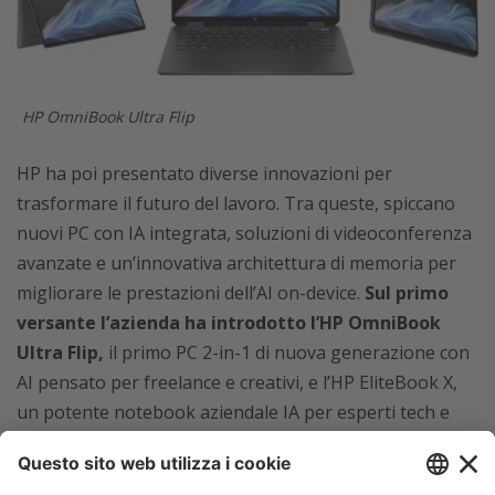
HP OmniBook Ultra Flip
HP ha poi presentato diverse innovazioni per
trasformare il futuro del lavoro. Tra queste, spiccano
nuovi PC con IA integrata, soluzioni di videoconferenza
avanzate e un’innovativa architettura di memoria per
migliorare le prestazioni dell’AI on-device.
Sul primo
versante l’azienda ha introdotto l’HP OmniBook
Ultra Flip,
il primo PC 2-in-1 di nuova generazione con
AI pensato per freelance e creativi, e l’HP EliteBook X,
un potente notebook aziendale IA per esperti tech e
consulenti.