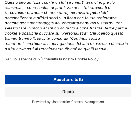
Nel campo della stampa, HP ha lanciato HP Print AI,
la prima esperienza intelligente di stampa del settore.
Questo sistema mira a semplificare e migliorare tutto il
processo di stampa dal setup all’assistenza, anche
grazie a un chatbot IA con cui interagire. Tra le
funzionalità principali, HP ha introdotto Perfect Output
per garantire stampe sempre perfette e
ha ampliato
la disponibilità di HP Scan AI Enhanced per
digitalizzare i flussi di lavoro.
Inoltre, ha annunciato
HP Build Workspace
, un nuovo ecosistema di
collaborazione nella stampa abilitato all’AI per il settore
della progettazione e dell’edilizia.