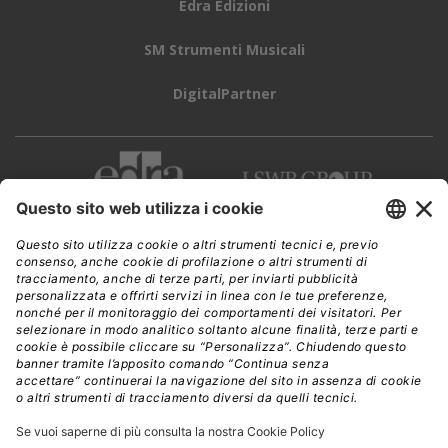
Edra Edizioni
SM Strumenti Musicali
DigitalPartner
CWI è una testata giornalistica di
Edra Edizioni s.r.l.
Direzione, amministrazione, redazione, pubblicità
Viale Enrico Forlanini 21 - 20134 Milano
Tel. +39 02 881841
C.F./P IVA 13002100157
www.edraedizioni.it
|
Privacy
Follow Us