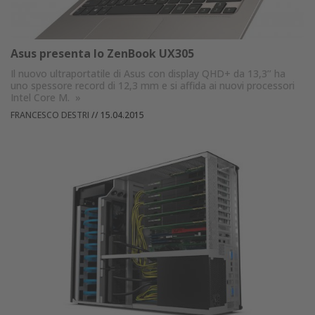
Asus presenta lo ZenBook UX305
Il nuovo ultraportatile di Asus con display QHD+ da 13,3’’ ha
uno spessore record di 12,3 mm e si affida ai nuovi processori
Intel Core M.
»
FRANCESCO DESTRI
//
15.04.2015