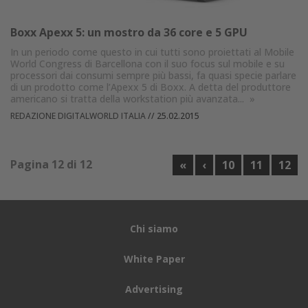
Boxx Apexx 5: un mostro da 36 core e 5 GPU
In un periodo come questo in cui tutti sono proiettati al Mobile
World Congress di Barcellona con il suo focus sul mobile e su
processori dai consumi sempre più bassi, fa quasi specie parlare
di un prodotto come l’Apexx 5 di Boxx. A detta del produttore
americano si tratta della workstation più avanzata...
»
REDAZIONE DIGITALWORLD ITALIA
//
25.02.2015
Pagina 12 di 12
«
‹
10
11
12
Chi siamo
White Paper
Advertising