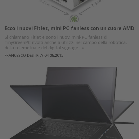
Ecco i nuovi Fitlet, mini PC fanless con un cuore AMD
Si chiamano Fitlet e sono i nuovi mini-PC fanless di
TinyGreenPC rivolti anche a utilizzi nel campo della robotica,
della telemetria e del digital signage.
»
FRANCESCO DESTRI
//
04.06.2015