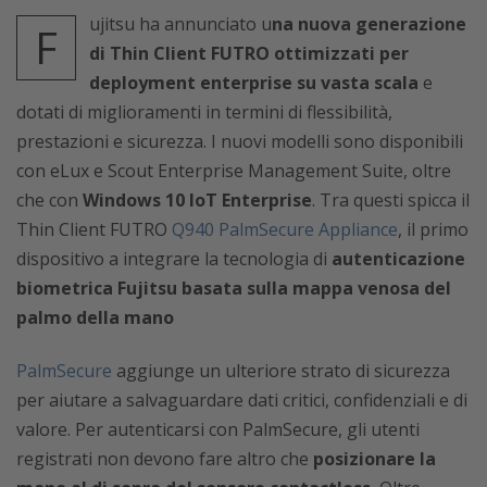
ujitsu ha annunciato u
na nuova generazione
F
di Thin Client FUTRO ottimizzati per
deployment enterprise su vasta scala
e
dotati di miglioramenti in termini di flessibilità,
prestazioni e sicurezza. I nuovi modelli sono disponibili
con eLux e Scout Enterprise Management Suite, oltre
che con
Windows 10 IoT Enterprise
. Tra questi spicca il
Thin Client FUTRO
Q940 PalmSecure Appliance
, il primo
dispositivo a integrare la tecnologia di
autenticazione
biometrica Fujitsu basata sulla mappa venosa del
palmo della mano
PalmSecure
aggiunge un ulteriore strato di sicurezza
per aiutare a salvaguardare dati critici, confidenziali e di
valore. Per autenticarsi con PalmSecure, gli utenti
registrati non devono fare altro che
posizionare la