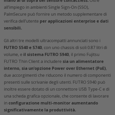
mano al di sopra del sensore contactless.
Oltre
all’impiego in ambienti Single Sign-On (SSO),
PalmSecure può fornire un metodo supplementare di
verifica dell’utente
per applicazioni enterprise e dati
sensibili.
Gli altri tre modelli ultracompatti annunciati sono i
FUTRO S540 e S740
, con uno chassis di soli 0.87 litri di
volume, e
il sistema FUTRO S940
, il primo Fujitsu
FUTRO Thin Client a includere
sia un alimentatore
interno, sia un’opzione Power over Ethernet (PoE)
,
due accorgimenti che riducono il numero di componenti
presenti sulle scrivanie degli utenti. FUTRO S940 può
inoltre essere dotato di un connettore USB Type-C e di
una scheda grafica opzionale, che consente di lavorare
in
configurazione multi-monitor aumentando
significativamente la produttività.