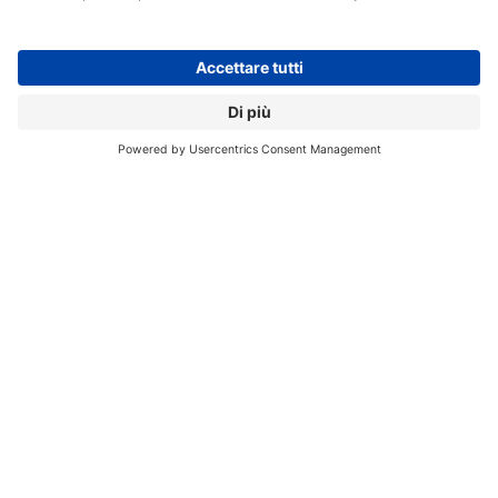
Registrati alla nostra Newsletter e potrai
accedere gratuitamente ad articoli, guide
e approfondimenti riservati agli utenti
Premium, scaricare eBook e White Paper
e seguire i Webinar
Nome
*
Cognome
*
Email
*