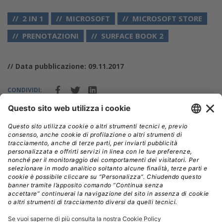
2 IN 1
MICROSOFT
MICROSOFT STORE
PRENOTAZIONI
SURFACE BOOK 2
// Data pubblicazione: 09.11.2017
CONDIVIDI:
Registrati per ricevere la
newsletter e accedere ai
contenuti insider