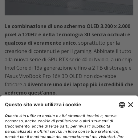
La combinazione di uno schermo OLED 3.200 x 2.000
pixel a 120Hz e della tecnologia 3D senza occhiali è
qualcosa di veramente unico
, soprattutto per la
creazione di contenuti e per il gaming. Abbinate il tutto
alla nuova serie di GPU RTX serie 40 di Nvidia, a un chip
Intel Core di 13a generazione e fino a 2 TB di storage e
l’Asus VivoBook Pro 16X 3D OLED non dovrebbe
faticare a
diventare uno dei laptop più incredibili che
vedremo quest’anno.
Intel Core i9-13980HX