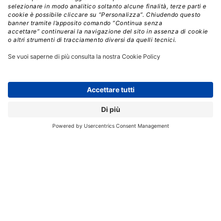
Intel poteva già vantare di avere 24 core in una CPU per
PC portatili, ma come si fa a a dire di no a
una che
sforna prestazioni del 40% in più rispetto alle già
velocissime CPU HX di 12a generazione?
E che dire
del salto in avanti del +164% che
il Core i9-13980HX ha
fatto segnare
in Cinebench R23
rispetto a un Apple
M1 Max ?
Siamo quasi infastiditi da simili prestazioni in
una CPU portatile, anche perché non abbiamo detto
che raggiunge la folle velocità di 5.6GHz e altre