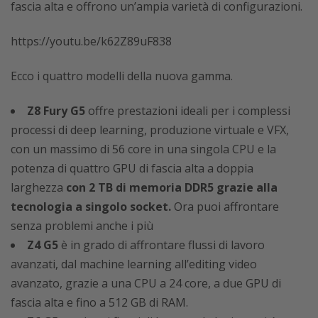
fascia alta e offrono un’ampia varietà di configurazioni.
https://youtu.be/k62Z89uF838
Ecco i quattro modelli della nuova gamma.
Z8 Fury G5
offre prestazioni ideali per i complessi
processi di deep learning, produzione virtuale e VFX,
con un massimo di 56 core in una singola CPU e la
potenza di quattro GPU di fascia alta a doppia
larghezza
con 2 TB di memoria DDR5 grazie alla
tecnologia a singolo socket.
Ora puoi affrontare
senza problemi anche i più
Z4 G5
è in grado di affrontare flussi di lavoro
avanzati, dal machine learning all’editing video
avanzato, grazie a una CPU a 24 core, a due GPU di
fascia alta e fino a 512 GB di RAM.