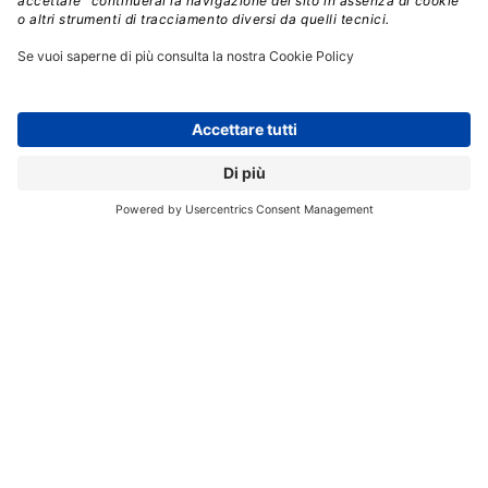
Microsoft ha inoltre introdotto l’altra designazione
“Solution Partner for Training Services”
e ha
annunciato di stare preparando nuove designazioni
per i
partner specializzati nell’offrire alle piccole e
medie imprese (SMB)
le soluzioni delle varie aree
(Azure Data & AI, Digital & App Innovation, ecc.) alle
piccole e medie imprese.
Nuovi benefit studiati ad hoc sono invece in vista per i