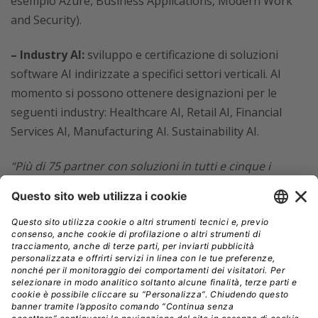
esempio Azure, Business Applications, Modern Work
and Security).
– Industry AI:
sviluppo e certificazione di soluzioni
software AI indirizzate a specifici settori verticali. Al
momento si possono ottenere designazioni per le
seguenti industry: Healthcare AI, Retail AI, Financial
Services AI, Manufacturing AI. Sustainability AI.
“Più di 75 partner con soluzioni in tutti e cinque i
settori industriali e da tutto il mondo hanno
partecipato all’anteprima pubblica di questa nuova
designazione.
Attualmente sono 49 le soluzioni
certificate, mentre altre 27 sono in corso”
,
scrive
Dezen.