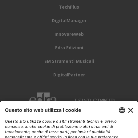
TechPlus
DigitalManager
InnovareWeb
Edra Edizioni
SM Strumenti Musicali
DigitalPartner
CWI è una testata giornalistica di
Edra Edizioni s.r.l.
Direzione, amministrazione, redazione, pubblicità
Viale Enrico Forlanini 21 - 20134 Milano