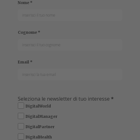
e sostenibilità con Care Plus Optimize, un programma
che facilita il riciclo dei PC aziendali.
FRANCESCO DESTRI
Collaboratore
Francesco segue il mondo della tecnologia dal 1999,
scrivendo per numerose testate online e cartacee. È
specializzato soprattutto in tecnologia B2B, hardware e
nuovi m...
Leggi tutto
cer punta a
bilanciare l’innovazione
A
tecnologica con la sostenibilità
ambientale attraverso una strategia
olistica che integra programmi specifici
, con un più
ampio impegno aziendale verso la responsabilità
ecologica e sociale. Uno degli elementi cardine di questa