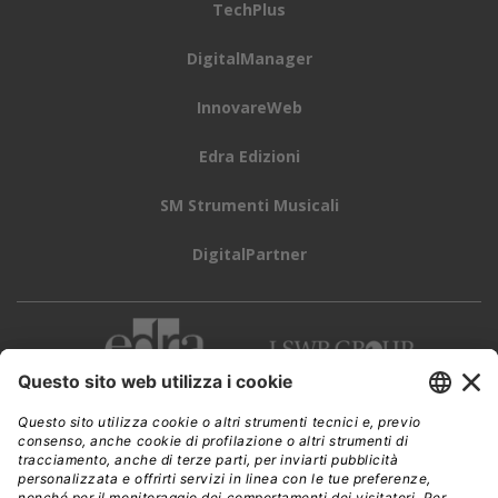
Parallelamente all’impegno per la sostenibilità, Acer
dimostra una forte spinta all’innovazione e alla crescita
nel settore business.
La divisione “for Business” di
Acer EMEA ha infatti registrato una forte crescita
nella prima metà del 2025,
superando ampiamente il
mercato nel segmento Pro OS con un +15%
complessivo.
Nello specifico, i notebook professionali hanno
segnato un +15,8% contro una crescita di mercato del
5,7%, mentre
i PC desktop professionali hanno
raggiunto un +14,8% rispetto a un +10,1% del