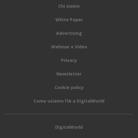
Il processo si attua in tre passaggi:
Acquisto di un PC Acer con la garanzia estesa on-site
di 3 anni Acer Care Plus Optimize
Dopo uno-tre anni, upgrade del PC a un modello più
recente
Restituzione del vecchio dispositivo per ottenere il
cashback