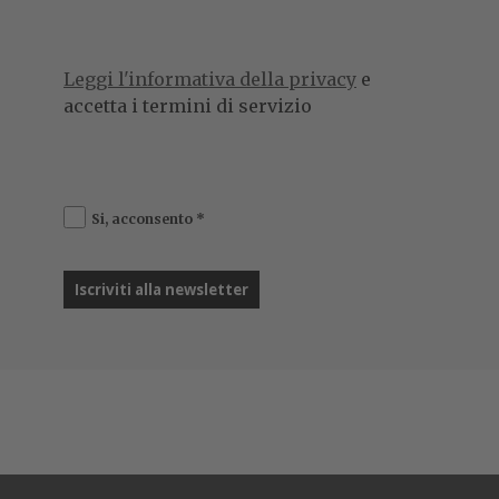
strategia è
Acer Care Plus Optimize
, una soluzione
progettata per permettere alle aziende di pianificare in
modo strategico
l’innovazione tecnologica, la
gestione dell’end-of-life dei dispositivi e il riutilizzo
responsabile.
Acer Care Plus Optimize è specificamente pensata per
le imprese che optano per un piano di supporto on-site
triennale e per
semplificare la gestione dell’IT,
minimizzare i costi di aggiornamento e
promuovere la
sostenibilità ambientale
.
Il cuore di
questa soluzione è l’introduzione di un programma di
buyback garantito che permette di sostituire i
vecchi PC Acer con modelli più recenti.
Le aziende
possono ricevere un cashback fino al 55% del prezzo di
acquisto originale, a seconda dell’età e dell’utilizzo del
dispositivo.