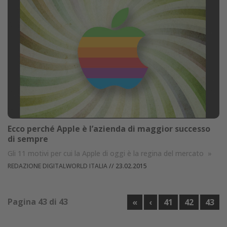
Ecco perché Apple è l’azienda di maggior successo
di sempre
Gli 11 motivi per cui la Apple di oggi è la regina del mercato
»
REDAZIONE DIGITALWORLD ITALIA
//
23.02.2015
Pagina 43 di 43
«
‹
41
42
43