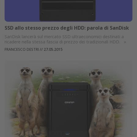
SSD allo stesso prezzo degli HDD: parola di SanDisk
SanDisk lancerà sul mercato SSD ultraeconomici destinati a
ricadere nella stessa fascia di prezzo dei tradizionali HDD.
»
FRANCESCO DESTRI
//
27.05.2015