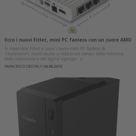
Ecco i nuovi Fitlet, mini PC fanless con un cuore AMD
Si chiamano Fitlet e sono i nuovi mini-PC fanless di
TinyGreenPC rivolti anche a utilizzi nel campo della robotica,
della telemetria e del digital signage.
»
FRANCESCO DESTRI
//
04.06.2015