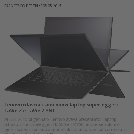
FRANCESCO DESTRI
//
08.05.2015
Lenovo rilascia i suoi nuovi laptop superleggeri
LaVie Z e LaVie Z 360
Al CES 2015 di gennaio Lenovo aveva presentato i laptop
ultrasottili e ultraleggeri HZ550 e HZ750, anche se solo nei
giorni scorsi i due nuovi modelli destinati a fare concorrenza ai