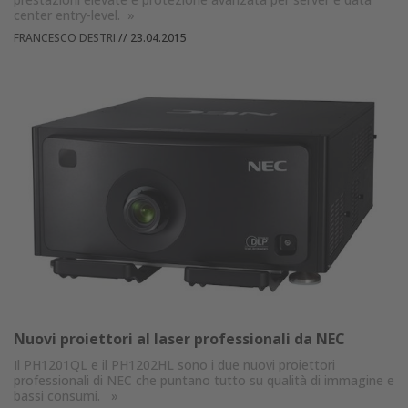
center entry-level.
»
FRANCESCO DESTRI
//
23.04.2015
Nuovi proiettori al laser professionali da NEC
Il PH1201QL e il PH1202HL sono i due nuovi proiettori
professionali di NEC che puntano tutto su qualità di immagine e
bassi consumi.
»