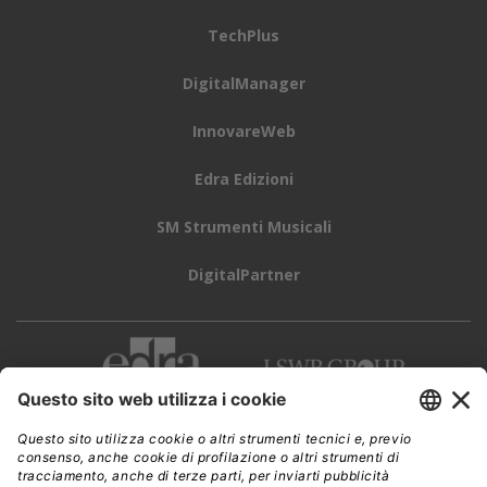
TechPlus
DigitalManager
InnovareWeb
Edra Edizioni
SM Strumenti Musicali
DigitalPartner
CWI è una testata giornalistica di
Edra Edizioni s.r.l.
Direzione, amministrazione, redazione, pubblicità