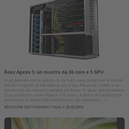
Boxx Apexx 5: un mostro da 36 core e 5 GPU
In un periodo come questo in cui tutti sono proiettati al Mobile
World Congress di Barcellona con il suo focus sul mobile e su
processori dai consumi sempre più bassi, fa quasi specie parlare
di un prodotto come l’Apexx 5 di Boxx. A detta del produttore
americano si tratta della workstation più avanzata...
»
REDAZIONE DIGITALWORLD ITALIA
//
25.02.2015