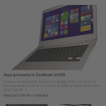
Asus presenta lo ZenBook UX305
Il nuovo ultraportatile di Asus con display QHD+ da 13,3’’ ha
uno spessore record di 12,3 mm e si affida ai nuovi processori
Intel Core M.
»
FRANCESCO DESTRI
//
15.04.2015