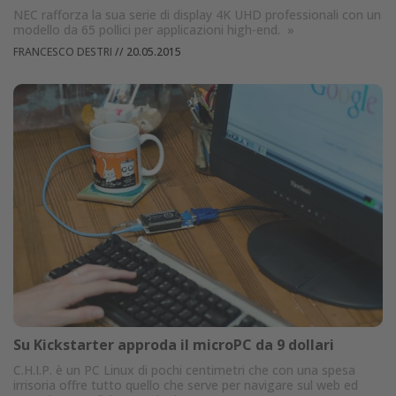
NEC rafforza la sua serie di display 4K UHD professionali con un
modello da 65 pollici per applicazioni high-end.
»
FRANCESCO DESTRI
//
20.05.2015
Su Kickstarter approda il microPC da 9 dollari
C.H.I.P. è un PC Linux di pochi centimetri che con una spesa
irrisoria offre tutto quello che serve per navigare sul web ed