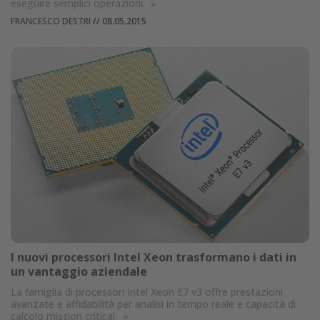
eseguire semplici operazioni.
»
FRANCESCO DESTRI
//
08.05.2015
I nuovi processori Intel Xeon trasformano i dati in
un vantaggio aziendale
La famiglia di processori Intel Xeon E7 v3 offre prestazioni
avanzate e affidabilità per analisi in tempo reale e capacità di
calcolo mission critical.
»