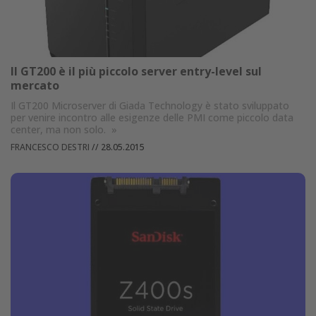
Il GT200 è il più piccolo server entry-level sul
mercato
Il GT200 Microserver di Giada Technology è stato sviluppato
per venire incontro alle esigenze delle PMI come piccolo data
center, ma non solo.
»
FRANCESCO DESTRI
//
28.05.2015