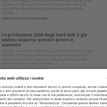
watt, con il duplice obiettivo di incrementare fino al 50% il
numero di chip prodotti entro la fine del decennio e di
consolidare il proprio vantaggio competitivo a livello
globale.
»
FRANCESCO DESTRI
//
24.02.2026
La produzione 2026 degli hard disk è già
andata esaurita: previsti prezzi in
aumento
Seagate e Western Digital hanno già venduto tutti gli hard
disk del 2026: hyperscaler e data center AI assorbono la
capacità produttiva, mentre le PMI e le aziende medio-
grandi rischiano carenze e rincari.
»
FRANCESCO DESTRI
//
23.02.2026
Meta sceglie le CPU Nvidia Grace: la sfida
a Intel e AMD parte dai data center
Meta è tra i primi hyperscaler a usare le CPU Nvidia Grace
in sistemi standalone e prepara l’arrivo delle Vera: una
svolta tecnica che ridisegna efficienza, AI agentica e