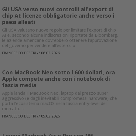
Gli USA verso nuovi controlli all’export di
chip AI: licenze obbligatorie anche verso i
paesi alleati
Gli USA valutano nuove regole per limitare l’export di chip
AI e, secondo alcune indiscrezioni riportate da Bloomberg,
le aziende americane dovrebbero ottenere l’approvazione
del governo per vendere all’estero.
»
FRANCESCO DESTRI
//
06.03.2026
Con MacBook Neo sotto i 600 dollari, ora
Apple compete anche con i notebook di
fascia media
Apple lancia il MacBook Neo, laptop dal prezzo super
aggressivo (e dagli inevitabili compromessi hardware) che
porta l'ecosistema macOS nella fascia entry-level del
mercato.
»
FRANCESCO DESTRI
//
05.03.2026
I nuovi Macbook Air e Pro con M5