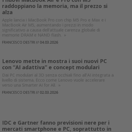
raddoppiano la memoria, ma il prezzo si
alza
Apple lancia i MacBook Pro con chip M5 Pro e Max e i
MacBook Air M5, aumentando i prezzi in modo
significativo a causa dell'attuale carenza globale di
memorie DRAM e NAND flash.
»
FRANCESCO DESTRI
//
04.03.2026
Lenovo mette in mostra i suoi nuovi PC
con “AI adattiva” e concept modulari
Dai PC modulari al 3D senza occhiali fino all’AI integrata a
livello di sistema. Ecco come Lenovo vuole accelerare
verso una Smarter AI for All.
»
FRANCESCO DESTRI
//
02.03.2026
IDC e Gartner fanno previsioni nere per i
mercati smartphone e PC, soprattutto in