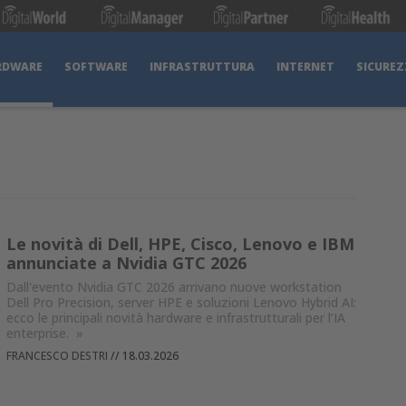
RDWARE
SOFTWARE
INFRASTRUTTURA
INTERNET
SICUREZ
Le novità di Dell, HPE, Cisco, Lenovo e IBM
annunciate a Nvidia GTC 2026
Dall'evento Nvidia GTC 2026 arrivano nuove workstation
Dell Pro Precision, server HPE e soluzioni Lenovo Hybrid AI:
ecco le principali novità hardware e infrastrutturali per l’IA
enterprise.
»
FRANCESCO DESTRI
//
18.03.2026