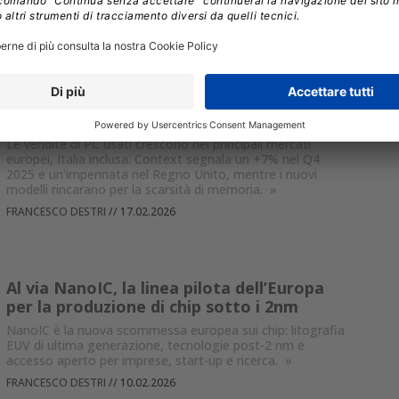
strategie nei data center.
»
FRANCESCO DESTRI
//
18.02.2026
L’aumento dei prezzi dei componenti fa
crescere il mercato dei PC usati in Europa
Le vendite di PC usati crescono nei principali mercati
europei, Italia inclusa. Context segnala un +7% nel Q4
2025 e un’impennata nel Regno Unito, mentre i nuovi
modelli rincarano per la scarsità di memoria.
»
FRANCESCO DESTRI
//
17.02.2026
Al via NanoIC, la linea pilota dell’Europa
per la produzione di chip sotto i 2nm
NanoIC è la nuova scommessa europea sui chip: litografia
EUV di ultima generazione, tecnologie post-2 nm e
accesso aperto per imprese, start-up e ricerca.
»
FRANCESCO DESTRI
//
10.02.2026