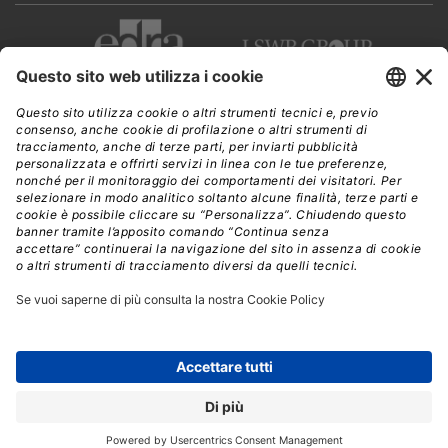
CWI è una testata giornalistica di
Edra Edizioni s.r.l.
Direzione, amministrazione, redazione, pubblicità
Viale Enrico Forlanini 21 - 20134 Milano
Tel. +39 02 881841
C.F./P IVA 13002100157
www.edraedizioni.it
|
Privacy
Follow Us
© 2026 - Tutti i diritti riservati