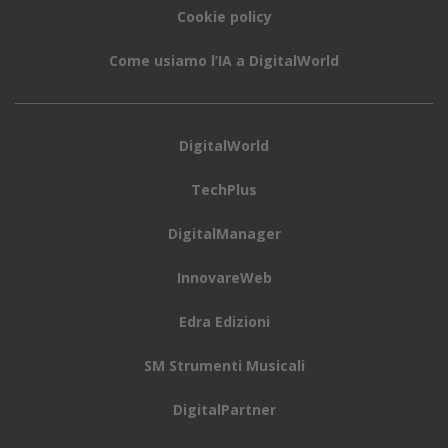
Cookie policy
Come usiamo l’IA a DigitalWorld
DigitalWorld
TechPlus
DigitalManager
InnovareWeb
Edra Edizioni
SM Strumenti Musicali
DigitalPartner