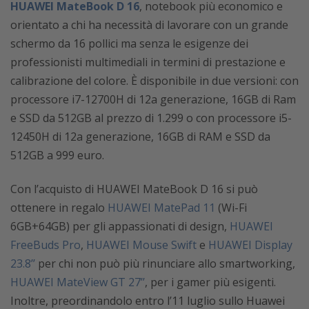
HUAWEI MateBook D 16
, notebook più economico e
orientato a chi ha necessità di lavorare con un grande
schermo da 16 pollici ma senza le esigenze dei
professionisti multimediali in termini di prestazione e
calibrazione del colore. È disponibile in due versioni: con
processore i7-12700H di 12a generazione, 16GB di Ram
e SSD da 512GB al prezzo di 1.299 o
con processore i5-
12450H di 12a generazione, 16GB di RAM e SSD da
512GB a 999 euro.
Con l’acquisto di HUAWEI MateBook D 16 si può
ottenere in regalo
HUAWEI MatePad 11
(Wi-Fi
6GB+64GB) per gli appassionati di design,
HUAWEI
FreeBuds Pro
,
HUAWEI Mouse Swift
e
HUAWEI Display
23.8’’
per chi non può più rinunciare allo smartworking,
HUAWEI MateView GT 27’’
, per i gamer più esigenti.
Inoltre,
preordinandolo entro l’11 luglio sullo Huawei