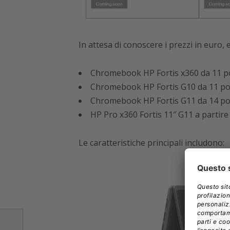
In attesa di conoscere i prezzi in euro, ec
Chromebook HP Fortis x360 da 11 poll
Chromebook HP Fortis G10 da 11 polli
Chromebook HP Fortis G11 da 14 polli
HP Pro x360 Fortis 11″ G11 a partire 
Le caratteristiche principali includono: