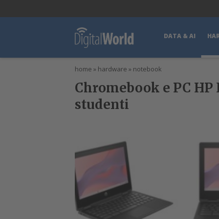
lWorld
Digital Manager
DigitalPartner
CWI Digital Health – Home
DATA & AI
HA
home
»
hardware
»
notebook
Chromebook e PC HP Fo
studenti