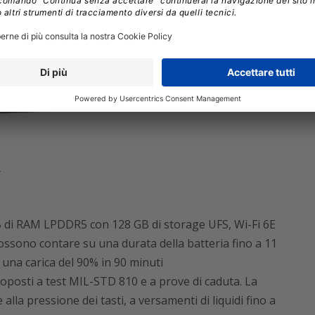
GB di RAM LPDDR5 con 128 GB di storage UFS, Wi-Fi 6E
possono contare su una durata della batteria fino a 11
una carica del 90% in 90 minuti
posti a test MIL-STD 810 e a prove di caduta. La
alla pressione dei tasti, a versamenti di liquidi fino a