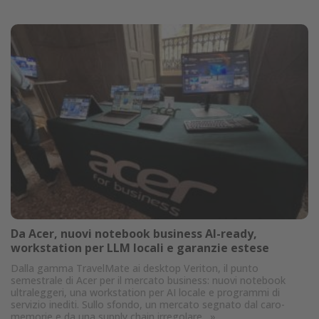
Da Acer, nuovi notebook business AI-ready,
workstation per LLM locali e garanzie estese
Dalla gamma TravelMate ai desktop Veriton, il punto
semestrale di Acer per il mercato business: nuovi notebook
ultraleggeri, una workstation per AI locale e programmi di
servizio inediti. Sullo sfondo, un mercato segnato dal caro-
memorie e da una supply chain irregolare.
»