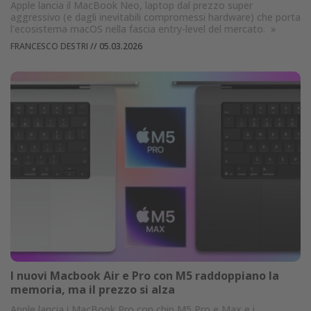
Apple lancia il MacBook Neo, laptop dal prezzo super
aggressivo (e dagli inevitabili compromessi hardware) che porta
l'ecosistema macOS nella fascia entry-level del mercato.
»
FRANCESCO DESTRI
//
05.03.2026
I nuovi Macbook Air e Pro con M5 raddoppiano la
memoria, ma il prezzo si alza
Apple lancia i MacBook Pro con chip M5 Pro e Max e i