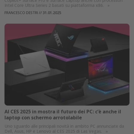
Copilot+ Surface Pro e Surface Laptop anche con processori
Intel Core Ultra Series 2 basati su piattaforma x86.
»
FRANCESCO DESTRI
//
31.01.2025
Al CES 2025 in mostra il futuro dei PC: c’è anche il
laptop con schermo arrotolabile
Uno sguardo alle principali novità in ambito PC annunciate da
Dell, Asus, HP e Lenovo al CES 2025 di Las Vegas.
»