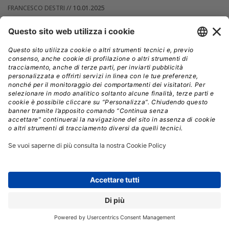
FRANCESCO DESTRI
//
10.01.2025
Ecco i nuovi MacBook Pro con chip M4, che per Apple
sono meglio degli AI PC
Disponibili in Italia dall'8 novembre, i nuovi MacBook Pro da 14''
e 16'' con SoC M4, M4 Pro e M4 Max promettono prestazioni
elevatissime anche in ambito IA.
»