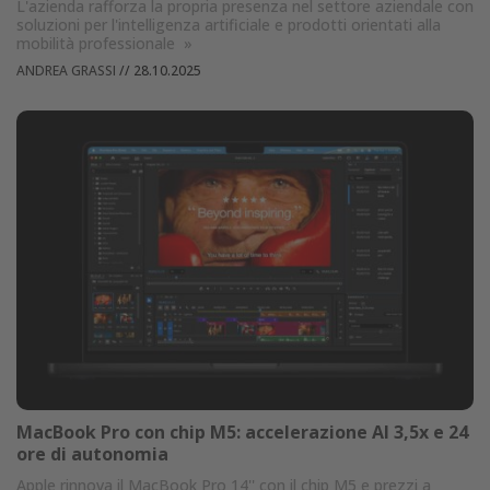
L'azienda rafforza la propria presenza nel settore aziendale con
soluzioni per l'intelligenza artificiale e prodotti orientati alla
mobilità professionale
»
ANDREA GRASSI
//
28.10.2025
MacBook Pro con chip M5: accelerazione AI 3,5x e 24
ore di autonomia
Apple rinnova il MacBook Pro 14'' con il chip M5 e prezzi a