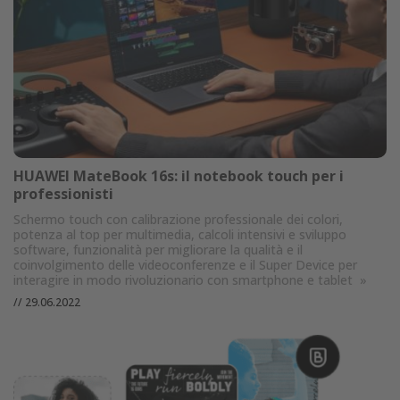
HUAWEI MateBook 16s: il notebook touch per i
professionisti
Schermo touch con calibrazione professionale dei colori,
potenza al top per multimedia, calcoli intensivi e sviluppo
software, funzionalità per migliorare la qualità e il
coinvolgimento delle videoconferenze e il Super Device per
interagire in modo rivoluzionario con smartphone e tablet
»
//
29.06.2022