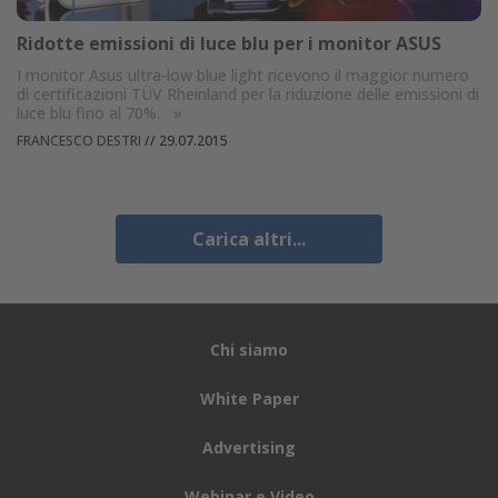
Ridotte emissioni di luce blu per i monitor ASUS
I monitor Asus ultra-low blue light ricevono il maggior numero
di certificazioni TÜV Rheinland per la riduzione delle emissioni di
luce blu fino al 70%.
»
FRANCESCO DESTRI
//
29.07.2015
Carica altri...
Chi siamo
White Paper
Advertising
Webinar e Video