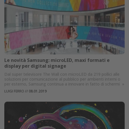
Le novità Samsung: microLED, maxi formati e
display per digital signage
Dal super televisore The Wall con microLED da 219 pollici alle
soluzioni per comunicazione al pubblico per ambienti interni o
per esterno, Samsung continua a innovare in fatto di schermi
»
LUIGI FERRO
//
08.01.2019