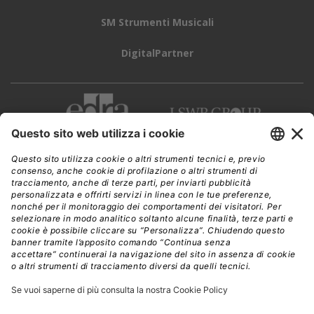
SM Strumenti Musicali
DigitalPartner
CWI è una testata giornalistica di
Edra Edizioni s.r.l.
Direzione, amministrazione, redazione, pubblicità
Viale Enrico Forlanini 21 - 20134 Milano
Tel. +39 02 881841
C.F./P IVA 13002100157
www.edraedizioni.it
|
Privacy
Follow Us