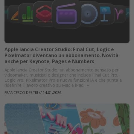
Apple lancia Creator Studio: Final Cut, Logic e
Pixelmator diventano un abbonamento. Novità
anche per Keynote, Pages e Numbers
Apple lancia Creator Studio, un abbonamento pensato per
videomaker, musicisti e designer che include Final Cut Pro,
Logic Pro, Pixelmator Pro e nuove funzioni IA e che punta a
ridefinire il lavoro creativo su Mac e iPad.
»
FRANCESCO DESTRI
//
14.01.2026