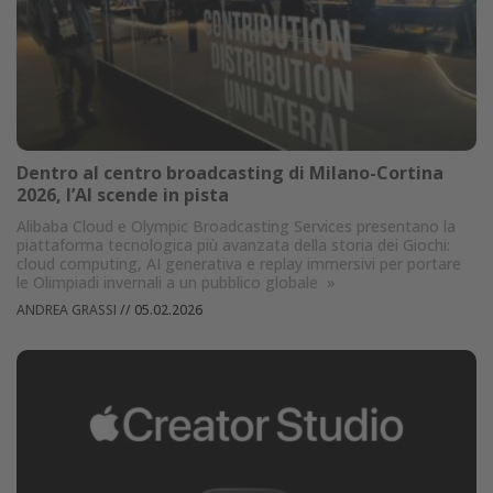
Dentro al centro broadcasting di Milano-Cortina
2026, l’AI scende in pista
Alibaba Cloud e Olympic Broadcasting Services presentano la
piattaforma tecnologica più avanzata della storia dei Giochi:
cloud computing, AI generativa e replay immersivi per portare
le Olimpiadi invernali a un pubblico globale
»
ANDREA GRASSI
//
05.02.2026