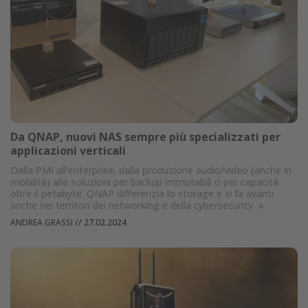
Da QNAP, nuovi NAS sempre più specializzati per
applicazioni verticali
Dalla PMI all'enterprise, dalla produzione audio/video (anche in
mobilità) alle soluzioni per backup immutabili o per capacità
oltre il petabyte. QNAP differenzia lo storage e si fa avanti
anche nei territori dei networking e della cybersecurity
»
ANDREA GRASSI
//
27.02.2024