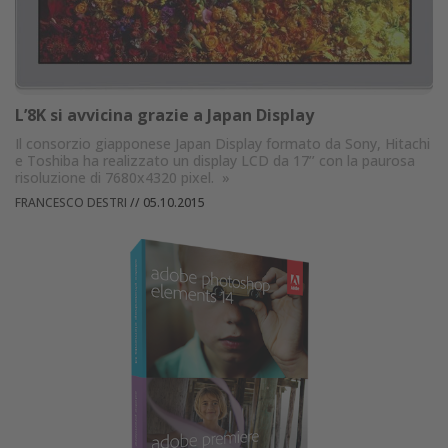
L’8K si avvicina grazie a Japan Display
Il consorzio giapponese Japan Display formato da Sony, Hitachi
e Toshiba ha realizzato un display LCD da 17’’ con la paurosa
risoluzione di 7680x4320 pixel.
»
FRANCESCO DESTRI
//
05.10.2015