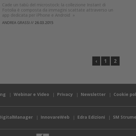
Cade un tabù del microstock: la collezione Instant di
Fotolia è composta da immagini scattate attraverso un
app dedicata per iPhone e Android
»
ANDREA GRASSI
//
26.03.2015
‹
1
2
ing
Webinar e Video
Privacy
Newsletter
Cookie pol
DigitalManager
InnovareWeb
Edra Edizioni
SM Strume