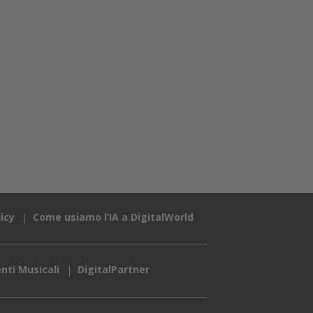
icy
Come usiamo l’IA a DigitalWorld
nti Musicali
DigitalPartner