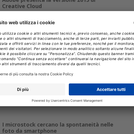
Creative Cloud
Maggiore interoperabilità con i dispositivi mobile, versioni
Android di tutte le App e introduzione di Adobe Stock per
l’acquisto delle immagini: queste le principali novità per la
versione 2015 di Creative Cloud, presentata da Adobe il 16
giugno, a cui si aggiungono miglioramenti e nuovi
strumenti...
»
ANDREA FATTORI
//
17.06.2015
Nvidia lancia sul mercato la Quadro M6000
Il “mostro della grafica professionale” è una potentissima
scheda grafica concepita, testata e certificata per un
utilizzo professionale.
»
FRANCESCO DESTRI
//
14.04.2015
I microstock cercano la spontaneità nelle
foto da smartphone