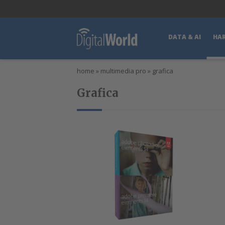
lWorld
Digital Manager
DigitalPartner
CWI Digital Health – Home
DATA & AI
HA
home
»
multimedia pro
»
grafica
Grafica