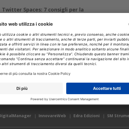
Twitter Spaces: 7 consigli per la
comunicazione aziendale
Twitter lancia il proprio streaming audio: Spaces. Includerlo
nella propria strategia di marketing potrebbe migliorare la
leadership delle aziende e il coinvolgimento del pubblico
»
MARIA RUSSO
//
05.05.2021
ing
Webinar e Video
Privacy
Newsletter
Cookie pol
DigitalManager
InnovareWeb
Edra Edizioni
SM Strume