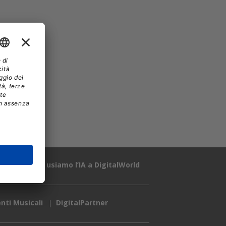
icy
Come usiamo l’IA a DigitalWorld
nti Musicali
DigitalPartner