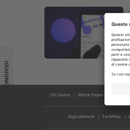
CONDIVIDI
Chi siamo
White Paper
Advertis
DigitalWorld
TechPlus