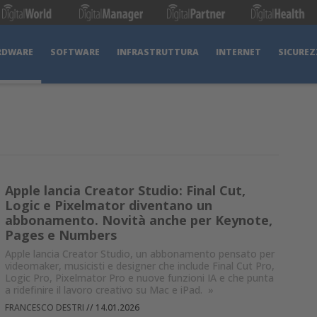
RDWARE
SOFTWARE
INFRASTRUTTURA
INTERNET
SICUREZ
Apple lancia Creator Studio: Final Cut,
Logic e Pixelmator diventano un
abbonamento. Novità anche per Keynote,
Pages e Numbers
Apple lancia Creator Studio, un abbonamento pensato per
videomaker, musicisti e designer che include Final Cut Pro,
Logic Pro, Pixelmator Pro e nuove funzioni IA e che punta
a ridefinire il lavoro creativo su Mac e iPad.
»
FRANCESCO DESTRI
//
14.01.2026