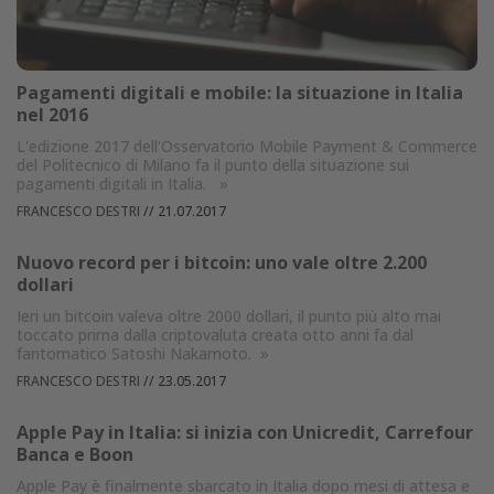
Pagamenti digitali e mobile: la situazione in Italia
nel 2016
L'edizione 2017 dell'Osservatorio Mobile Payment & Commerce
del Politecnico di Milano fa il punto della situazione sui
pagamenti digitali in Italia.
»
FRANCESCO DESTRI
//
21.07.2017
Nuovo record per i bitcoin: uno vale oltre 2.200
dollari
Ieri un bitcoin valeva oltre 2000 dollari, il punto più alto mai
toccato prima dalla criptovaluta creata otto anni fa dal
fantomatico Satoshi Nakamoto.
»
FRANCESCO DESTRI
//
23.05.2017
Apple Pay in Italia: si inizia con Unicredit, Carrefour
Banca e Boon
Apple Pay è finalmente sbarcato in Italia dopo mesi di attesa e