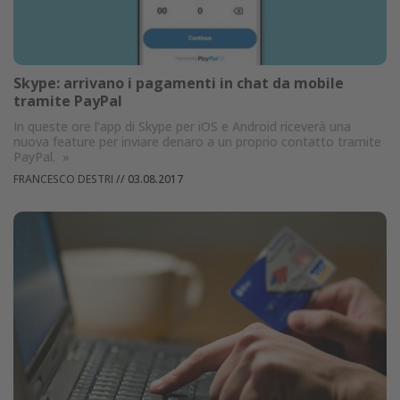
Skype: arrivano i pagamenti in chat da mobile
tramite PayPal
In queste ore l’app di Skype per iOS e Android riceverà una
nuova feature per inviare denaro a un proprio contatto tramite
PayPal.
»
FRANCESCO DESTRI
//
03.08.2017