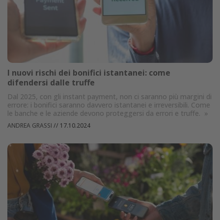
I nuovi rischi dei bonifici istantanei: come
difendersi dalle truffe
Dal 2025, con gli instant payment, non ci saranno più margini di
errore: i bonifici saranno davvero istantanei e irreversibili. Come
le banche e le aziende devono proteggersi da errori e truffe.
»
ANDREA GRASSI
//
17.10.2024