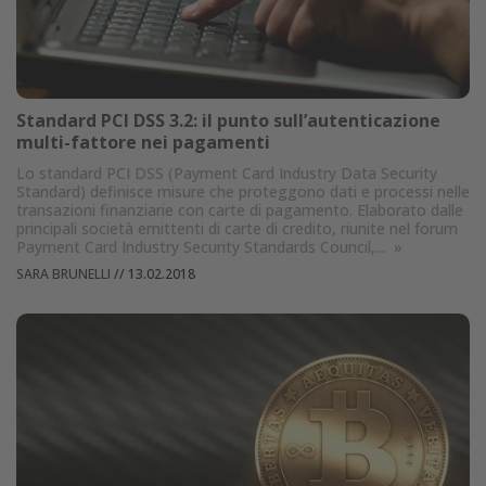
Standard PCI DSS 3.2: il punto sull’autenticazione
multi-fattore nei pagamenti
Lo standard PCI DSS (Payment Card Industry Data Security
Standard) definisce misure che proteggono dati e processi nelle
transazioni finanziarie con carte di pagamento. Elaborato dalle
principali società emittenti di carte di credito, riunite nel forum
Payment Card Industry Security Standards Council,...
»
SARA BRUNELLI
//
13.02.2018