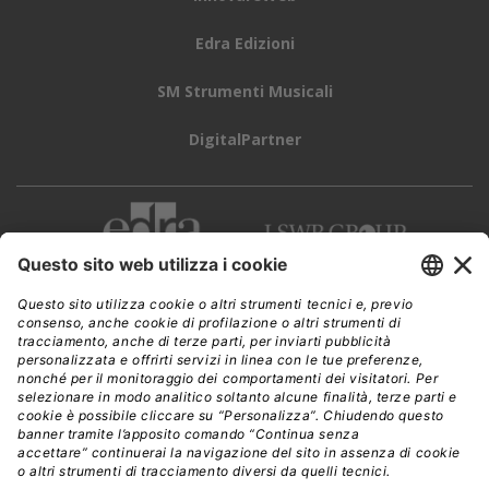
Edra Edizioni
SM Strumenti Musicali
DigitalPartner
CWI è una testata giornalistica di
Edra Edizioni s.r.l.
Direzione, amministrazione, redazione, pubblicità
Viale Enrico Forlanini 21 - 20134 Milano
Tel. +39 02 881841
C.F./P IVA 13002100157
www.edraedizioni.it
|
Privacy