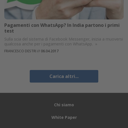
Pagamenti con WhatsApp? In India partono i primi
test
Sulla scia del sistema di Facebook Messenger, inizia a muoversi
qualcosa anche per i pagamenti con WhatsApp.
»
FRANCESCO DESTRI
//
06.04.2017
Carica altri...
Chi siamo
White Paper