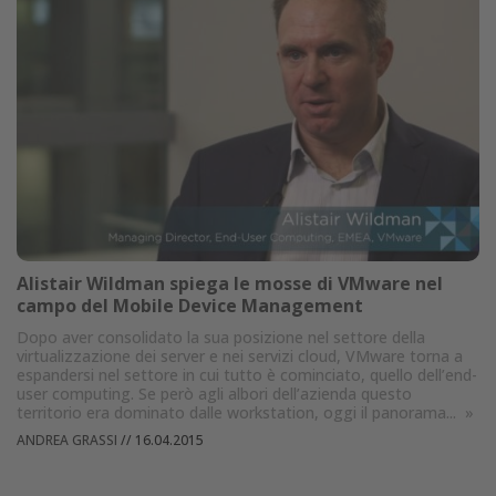
Alistair Wildman spiega le mosse di VMware nel
campo del Mobile Device Management
Dopo aver consolidato la sua posizione nel settore della
virtualizzazione dei server e nei servizi cloud, VMware torna a
espandersi nel settore in cui tutto è cominciato, quello dell’end-
user computing. Se però agli albori dell’azienda questo
territorio era dominato dalle workstation, oggi il panorama...
»
ANDREA GRASSI
//
16.04.2015