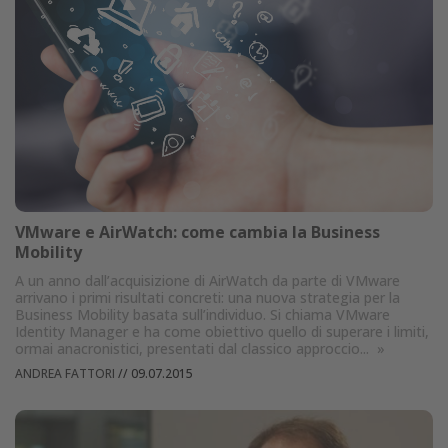
VMware e AirWatch: come cambia la Business
Mobility
A un anno dall’acquisizione di AirWatch da parte di VMware
arrivano i primi risultati concreti: una nuova strategia per la
Business Mobility basata sull’individuo. Si chiama VMware
Identity Manager e ha come obiettivo quello di superare i limiti,
ormai anacronistici, presentati dal classico approccio...
»
ANDREA FATTORI
//
09.07.2015