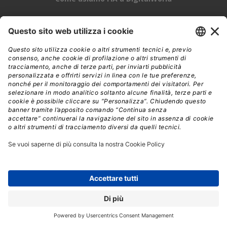
DigitalWorld
TechPlus
DigitalManager
InnovareWeb
Edra Edizioni
SM Strumenti Musicali
DigitalPartner