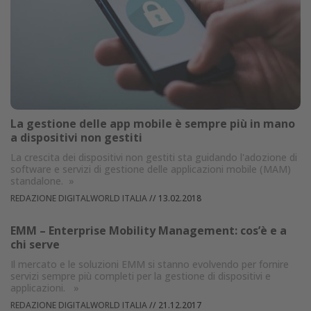
La gestione delle app mobile è sempre più in mano
a dispositivi non gestiti
La crescita dei dispositivi non gestiti sta guidando l'adozione di
software e servizi di gestione delle applicazioni mobile (MAM)
standalone.
»
REDAZIONE DIGITALWORLD ITALIA
//
13.02.2018
EMM – Enterprise Mobility Management: cos’è e a
chi serve
Il mercato e le soluzioni EMM si stanno evolvendo per fornire
servizi sempre più completi per la gestione di dispositivi e
applicazioni.
»
REDAZIONE DIGITALWORLD ITALIA
//
21.12.2017