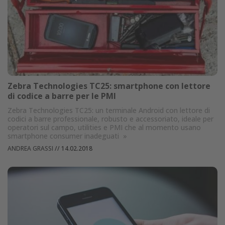
Zebra Technologies TC25: smartphone con lettore
di codice a barre per le PMI
Zebra Technologies TC25: un terminale Android con lettore di
codici a barre professionale, robusto e accessoriato, ideale per
operatori sul campo, utilities e PMI che al momento usano
smartphone consumer inadeguati
»
ANDREA GRASSI
//
14.02.2018