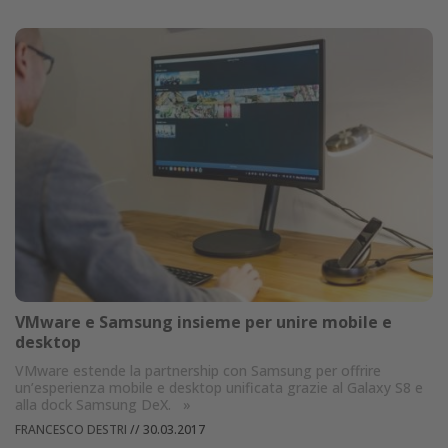
VMware e Samsung insieme per unire mobile e
desktop
VMware estende la partnership con Samsung per offrire
un’esperienza mobile e desktop unificata grazie al Galaxy S8 e
alla dock Samsung DeX.
»
FRANCESCO DESTRI
//
30.03.2017