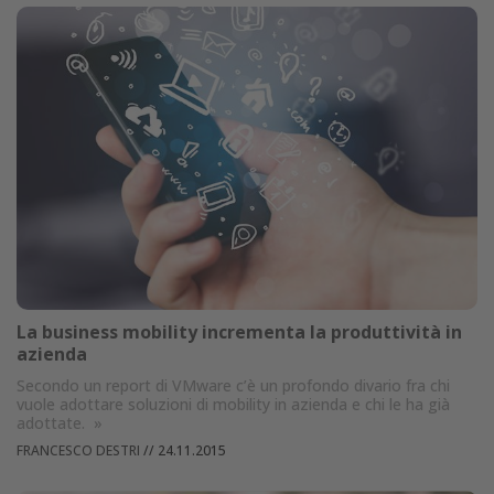
La business mobility incrementa la produttività in
azienda
Secondo un report di VMware c’è un profondo divario fra chi
vuole adottare soluzioni di mobility in azienda e chi le ha già
adottate.
»
FRANCESCO DESTRI
//
24.11.2015