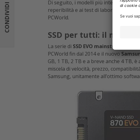
Di seguito, i modelli più interessanti d
CONDIVIDI
reperibilità e ai test di laboratorio real
PCWorld.
SSD per tutti: il miglio
La serie di
SSD EVO mainstream di S
PCWorld fin dal 2014 e il nuovo
Samsun
GB, 1 TB, 2 TB e a breve anche 4 TB, è 
miscela di velocità, prezzo, compatibilità
Samsung, unitamente all’ottimo softwar