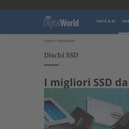
lWorld
Digital Manager
DigitalPartner
CWI Digital Health – Home
DATA & AI
HA
home
»
hardware
Dischi SSD
I migliori SSD d