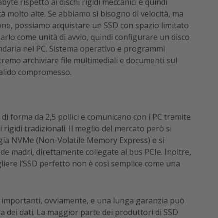
byte rispetto ai dischi rigidi meccanici e quindi
à molto alte. Se abbiamo sì bisogno di velocità, ma
ione, possiamo acquistare un SSD con spazio limitato
arlo come unità di avvio, quindi configurare un disco
ndaria nel PC. Sistema operativo e programmi
tremo archiviare file multimediali e documenti sul
valido compromesso.
 di forma da 2,5 pollici e comunicano con i PC tramite
 rigidi tradizionali. Il meglio del mercato però si
ologia NVMe (Non-Volatile Memory Express) e si
de madri, direttamente collegate al bus PCIe. Inoltre,
cegliere l’SSD perfetto non è così semplice come una
più importanti, ovviamente, e una lunga garanzia può
a dei dati. La maggior parte dei produttori di SSD