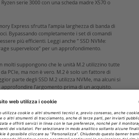
 Ryzen serie 3000 con una scheda madre X570 o
mory Express sfrutta l’ampia larghezza di banda di
loci. Bypassando completamente i set di comandi
a essere più efficienti. Leggi anche ” SSD NVMe:
torage superveloce” per un approfondimento.
 In molti suppongono che le unità M.2 utilizzino tutte
 da PCIe, ma non è vero. M.2 è solo un fattore di
gior parte degli SSD M.2 utilizza NVMe, ma alcuni si
 approfondire l’argomento prima di un acquisto.
hede madri, sia la disponibilità dei prodotti sono
 Ultrabook più vecchi includevano mSATA prima che
 ancora disponibili per chi avesse bisogno di una