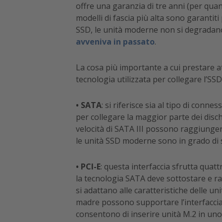
offre una garanzia di tre anni (per quan
modelli di fascia più alta sono garantiti
SSD, le unità moderne non si degradano
avveniva in passato
.
La cosa più importante a cui prestare at
tecnologia utilizzata per collegare l’SSD
• SATA
: si riferisce sia al tipo di conne
per collegare la maggior parte dei dischi r
velocità di SATA III possono raggiunge
le unità SSD moderne sono in grado di 
• PCI-E
: questa interfaccia sfrutta quatt
la tecnologia SATA deve sottostare e ra
si adattano alle caratteristiche delle un
madre possono supportare l’interfaccia 
consentono di inserire unità M.2 in uno 