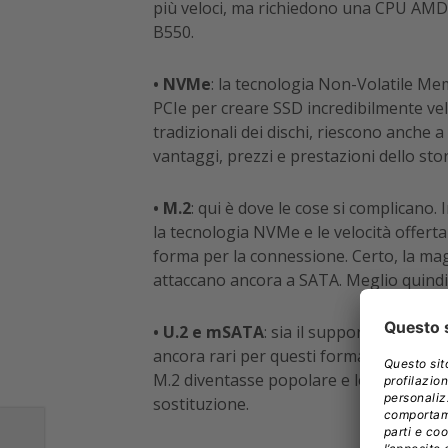
più veloci, ma richiedono una CPU AMD
B550.
• NVMe
: la tecnologia Non-Volatile Me
PCIe per creare SSD incredibilmente ve
tradizionali dei dischi, riescono anche 
vantaggi, prezzi e prestazioni dello s
• M.2
: qui è dove le cose si complicano.
la tecnologia NVMe e le velocità offerta
forma per la connessione. Certo, la mag
attaccano ancora a SATA. Meglio quindi
• U.2 e mSATA
: sia il supporto delle sc
ancora rari per questi formati. Alcuni
M.2 diventasse popolare e le unità sono
sostituzione.