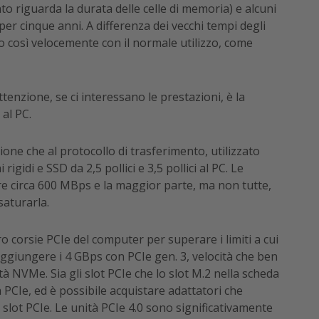
to riguarda la durata delle celle di memoria) e alcuni
 per cinque anni. A differenza dei vecchi tempi degli
 così velocemente con il normale utilizzo, come
tenzione, se ci interessano le prestazioni, è la
 al PC.
ssione che al protocollo di trasferimento, utilizzato
igidi e SSD da 2,5 pollici e 3,5 pollici al PC. Le
re circa 600 MBps e la maggior parte, ma non tutte,
saturarla.
ro corsie PCIe del computer per superare i limiti a cui
ggiungere i 4 GBps con PCIe gen. 3, velocità che ben
ità NVMe. Sia gli slot PCIe che lo slot M.2 nella scheda
PCIe, ed è possibile acquistare adattatori che
slot PCIe. Le unità PCIe 4.0 sono significativamente