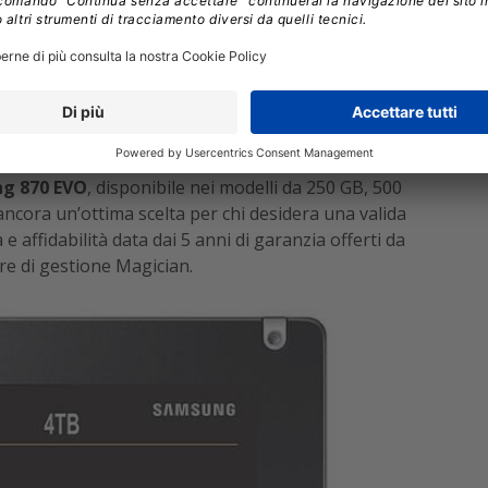
a tenere in considerazione nel 2021, in base a prezzo,
izzati dai nostri colleghi dell’edizione americana di
r compresso tra velocità e prezzo
amsung
è in cima alla lista degli SSD consigliati di
g 870 EVO
, disponibile nei modelli da 250 GB, 500
ancora un’ottima scelta per chi desidera una valida
 e affidabilità data dai 5 anni di garanzia offerti da
e di gestione Magician.