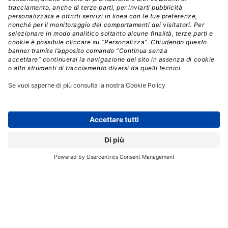
funzionano alla grande per un utilizzo “medio”, sono
macchine già complete di tutto e
costano molto meno
di un laptop Windows 10 (per non parlare dei
MacBook).
Quindi, perché offrire Windows 10 sui Chromebook?
XDA pensa che sia per evitare il potenziale delle future
multe antitrust dell’Unione europea, ma a nostro
parere sono altre due le ragioni principali. La prima è
che
Google vuole attrarre tutti quegli utenti che
sono ancora fedeli a Windows
a causa di un gioco
preferito o di un’applicazione necessaria. La seconda
ragione è che Windows 10 funzionerà molto bene sui
laptop con a bordo Chrome OS.
Anche i Chromebook lenti sono veloci rispetto ai laptop
Windows e macOS. E avete visto l’ultimo annuncio di