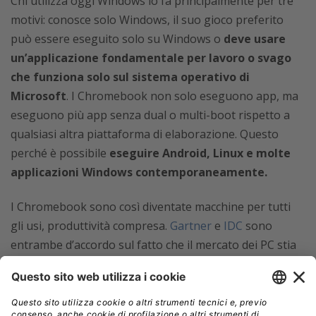
Chi utilizza oggi Windows lo fa principalmente per tre
motivi: conosce solo Windows, il suo gioco preferito
può essere eseguito solo su Windows o
deve usare
un’applicazione fondamentale per lavoro o svago
che funziona solo sul sistema operativo di
Microsoft
. I Chromebook non solo eseguono app, ma
eseguono più app senza dual o multi-boot rispetto a
qualsiasi altra piattaforma di elaborazione. Questo
perché è possibile
eseguire Android, Linux e molte
applicazioni Windows contemporaneamente.
I Chromebook sono così diventate macchine per tutti
gli usi, produttività compresa.
Gartner
e
IDC
sono
entrambe d’accordo sul fatto che il mercato dei PC stia
finalmente crescendo di nuovo e che
i Chromebook
abbiano parte del merito per questo accenno di
ripresa.
Dopotutto (ammettiamolo) i Chromebook