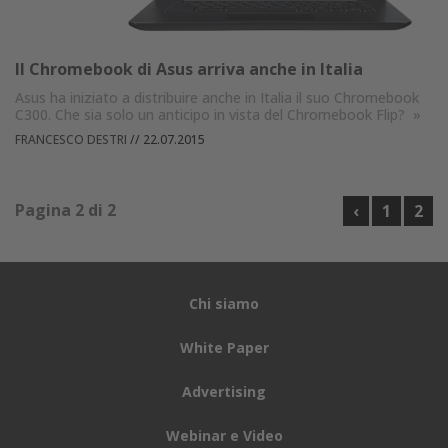
Il Chromebook di Asus arriva anche in Italia
Asus ha iniziato a distribuire anche in Italia il suo Chromebook
C300. Che sia solo un anticipo in vista del Chromebook Flip?
»
FRANCESCO DESTRI
//
22.07.2015
Pagina 2 di 2
‹
1
2
Chi siamo
White Paper
Advertising
Webinar e Video