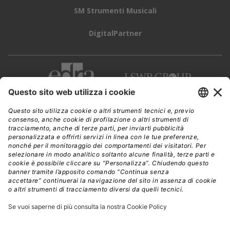
SM Strumenti Musicali
DigitalPartner
CWI è una testata giornalistica di
Edra Edizioni s.r.l.
Direzione, amministrazione, redazione, pubblicità
Viale Enrico Forlanini 21 - 20134 Milano
Tel. +39 02 881841
C.F./P IVA 13002100157
www.edraedizioni.it
|
Privacy
Follow Us