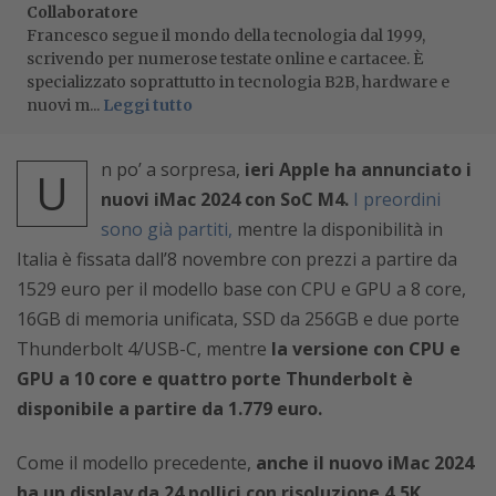
Collaboratore
Francesco segue il mondo della tecnologia dal 1999,
scrivendo per numerose testate online e cartacee. È
specializzato soprattutto in tecnologia B2B, hardware e
nuovi m...
Leggi tutto
n po’ a sorpresa,
ieri Apple ha annunciato i
U
nuovi iMac 2024 con SoC M4.
I preordini
sono già partiti,
mentre la disponibilità in
Italia è fissata dall’8 novembre con prezzi a partire da
1529 euro per il modello base con CPU e GPU a 8 core,
16GB di memoria unificata, SSD da 256GB e due porte
Thunderbolt 4/USB-C, mentre
la versione con CPU e
GPU a 10 core e quattro porte Thunderbolt è
disponibile a partire da 1.779 euro.
Come il modello precedente,
anche il nuovo iMac 2024
ha un display da 24 pollici con risoluzione 4,5K,