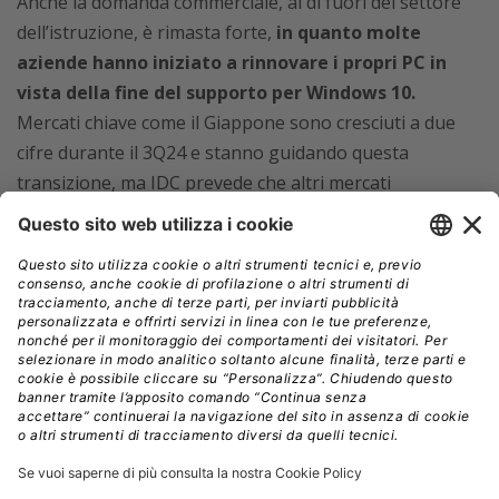
Anche la domanda commerciale, al di fuori del settore
dell’istruzione, è rimasta forte,
in quanto molte
aziende hanno iniziato a rinnovare i propri PC in
vista della fine del supporto per Windows 10.
Mercati chiave come il Giappone sono cresciuti a due
cifre durante il 3Q24 e stanno guidando questa
transizione, ma IDC prevede che altri mercati
seguiranno l’esempio nei prossimi trimestri.