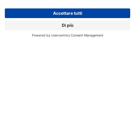
“Dopo due trimestri di lieve crescita, il mercato si sta
prendendo una pausa prima di entrare nel periodo
degli acquisti di fine anno”
ha dichiarato
Bryan Ma
,
vicepresidente del Worldwide Device Trackers di IDC.
“I
rischi di ribasso permangono nell’attuale contesto
geopolitico, ma riteniamo che il prossimo anno ci sia
un margine di crescita sufficiente
per portare il
mercato a una modesta crescita a una cifra”.