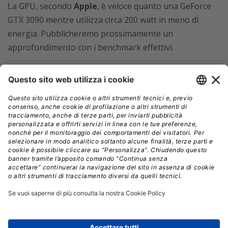
La GPU, secondo
Apple
, è veloce quanto una GeForce
GTX 3090 mentre utilizza circa 200 watt in meno di
energia. Pubblicheremo prossimamente un
approfondimento con i benchmark effettivi.
Mac Studio
Il
chip
M1 Ultra
debutterà in un prodotto
completamente nuovo: Mac Studio. Esternamente,
appare come due o tre Mac mini impilati uno sopra
l’altro, con molte porte Thunderbolt e persino uno slot
per le schede SD nella parte anteriore. Le sue
dimensioni sono circa
19,7 cm e
9,5 cm di altezza. È
disponibile con M1 Max, 32 GB di RAM e un SSD da 512
GB e con un prezzo a partire da
2.349,00 euro
. Questo
per una versione GPU 24-core: la versione completa a
32-core costerà 230 euro in più e si possono anche
ottenere 64 GB di RAM e un SSD fino a 8 TB.