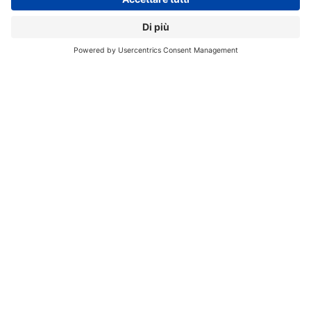
Apple, Mac Studio
Inoltre è disponibile la versione con M1 Ultra, 64 GB di
RAM e un SSD da 1 TB per 4.649 euro. Questo con una