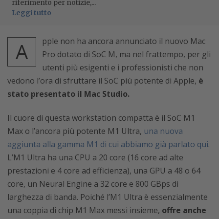
riferimento per notizie,...
Leggi tutto
pple non ha ancora annunciato il nuovo Mac
A
Pro dotato di SoC M, ma nel frattempo, per gli
utenti più esigenti e i professionisti che non
vedono l’ora di sfruttare il SoC più potente di Apple,
è
stato presentato il Mac Studio.
Il cuore di questa workstation compatta è il SoC M1
Max o l’ancora più potente M1 Ultra,
una nuova
aggiunta alla gamma M1 di cui abbiamo già parlato qui
.
L’M1 Ultra ha una CPU a 20 core (16 core ad alte
prestazioni e 4 core ad efficienza), una GPU a 48 o 64
core, un Neural Engine a 32 core e 800 GBps di
larghezza di banda. Poiché l’M1 Ultra è essenzialmente
una coppia di chip M1 Max messi insieme,
offre anche