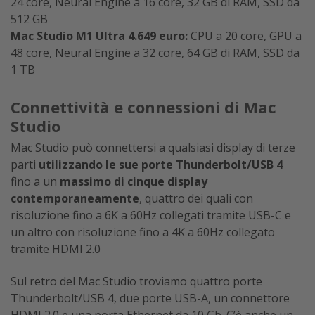
24 core, Neural Engine a 16 core, 32 GB di RAM, SSD da
512 GB
Mac Studio M1 Ultra 4.649 euro:
CPU a 20 core, GPU a
48 core, Neural Engine a 32 core, 64 GB di RAM, SSD da
1 TB
Connettività e connessioni di Mac
Studio
Mac Studio può connettersi a qualsiasi display di terze
parti
utilizzando le sue porte Thunderbolt/USB 4
fino a un
massimo di cinque display
contemporaneamente
, quattro dei quali con
risoluzione fino a 6K a 60Hz collegati tramite USB-C e
un altro con risoluzione fino a 4K a 60Hz collegato
tramite HDMI 2.0
Sul retro del Mac Studio troviamo quattro porte
Thunderbolt/USB 4, due porte USB-A, un connettore
HDMI 2.0 e una porta Ethernet da 10 Gb. C’è anche un