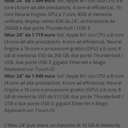
iMac 24″ da 1.499 euro
: SoC Apple M1 con una CPU a 8
core (4 core ad alte prestazioni, 4 core di efficienza), 16-
core Neural Engine, GPU a 7 core, 8GB di memoria
unificata, display retina 4.5K da 24″, archiviazione da
256GB e due porte Thunderbolt / USB 4.
iMac 24″ da 1.719 euro
: SoC Apple M1 con CPU a 8 core
(4 core ad alte prestazioni, 4 core ad efficienza), Neural
Engine a 16 core e processore grafico (GPU) a 8 core; 8
GB di memoria; SSD da 256 GB; due porte Thunderbolt /
USB, due porte USB 3; gigabit Ethernet e Magic
Keyboard con Touch ID.
iMac 24″ da 1.949 euro
: SoC Apple M1 con CPU a 8 core
(4 core ad alte prestazioni, 4 core ad efficienza), Neural
Engine a 16 core e processore grafico (GPU) a 8 core; 8
GB di memoria; SSD da 512 GB; due porte Thunderbolt /
USB e due porte USB 3; gigabit Ethernet e Magic
Keyboard con Touch ID.
L’iMac 24″ può avere un massimo di 16 GB di memoria,