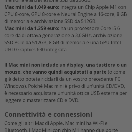
memoria e archiviazione SSD da 256GB.
Mac mini da 1.049 euro:
integra un Chip Apple M1 con
CPU 8‑core, GPU 8‑core e Neural Engine a 16‑core, 8 GB
di memoria e archiviazione SSD da 512GB.
Mac mini da 1.359 euro:
ha un processore Core i5 6
core da di ottava generazione a 3,0GHz, archiviazione
SSD PCIe da 512GB, 8 GB di memoria e una GPU Intel
UHD Graphics 630 integrata.
Il Mac mini non include un display, una tastiera o un
mouse, che vanno quindi acquistati a parte
(o come
già detto potete riciclarli da un vostro precedente PC
Windows). Poiché Mac mini è privo di un’unità CD/DVD,
è necessario acquistare un’unità ottica USB esterna per
leggere o masterizzare CD e DVD.
Connettività e connessioni
Come gli altri Mac di Apple, Mac mini ha Wi-Fi e
Bluetooth. I Mac Mini con chip M1 hanno due porte