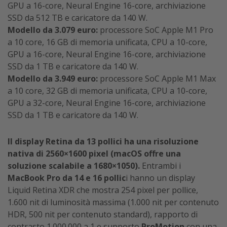
GPU a 16-core, Neural Engine 16-core, archiviazione
SSD da 512 TB e caricatore da 140 W.
Modello da 3.079 euro:
processore SoC Apple M1 Pro
a 10 core, 16 GB di memoria unificata, CPU a 10-core,
GPU a 16-core, Neural Engine 16-core, archiviazione
SSD da 1 TB e caricatore da 140 W.
Modello da 3.949 euro:
processore SoC Apple M1 Max
a 10 core, 32 GB di memoria unificata, CPU a 10-core,
GPU a 32-core, Neural Engine 16-core, archiviazione
SSD da 1 TB e caricatore da 140 W.
Il display Retina da 13 pollici ha una risoluzione
nativa di 2560×1600 pixel (macOS offre una
soluzione scalabile a 1680×1050).
Entrambi i
MacBook Pro da 14 e 16 pollic
i hanno un display
Liquid Retina XDR che mostra 254 pixel per pollice,
1.600 nit di luminosità massima (1.000 nit per contenuto
HDR, 500 nit per contenuto standard), rapporto di
contrasto 1.000.000 a 1 e supporto
ProMotion
con una