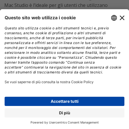
Mac Studio è l’ideale per gli utenti che utilizzano
applicazioni ad alta intensità di processore e grafica,
come produzione multimediale, sviluppo software,
software grafico e altro. Tuttavia, il Mac Studio si basa
unicamente su connettori esterni per l’espandibilità. Se
si desidera un Mac di livello professionale con la
possibilità di scambiare schede di espansione,
aggiornare i componenti e altre funzionalità simili a
quelle di Mac Pro, bisognerà aspettare fino a quando
Apple non presenterà il suo Mac Pro Apple basato su
SoC Apple Silicon (cosa che potrebbe accadere durante
la Worldwide Developers Conference).
Mac Pro