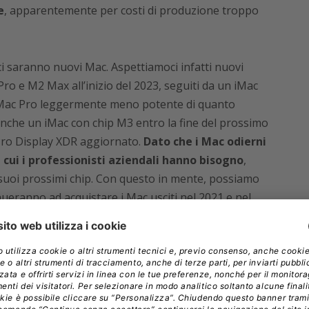
e
, apparentemente per costi di produzione troppo
ci saranno nuovi Mac. Aspettiamoci infatti nuovi
ro e M2 Max all’inizio del 2023
, seguiti da un iMac
Mac Pro leggermente meno potente di quanto
nche un iMac con chip M3 entro la fine del prossimo
 Pro Display XDR aggiornato.
Dato che i Mac odierni
i cui i professionisti aziendali hanno bisogno
,
 suoi prossimi chip. Con questo in mente, possiamo
inueranno ad acquistare i Mac usciti nel 2021 e nel
rmula
 adotterà un approccio ibrido alla WWDC della
ei suoi grandi eventi pubblici in futuro. In parte,