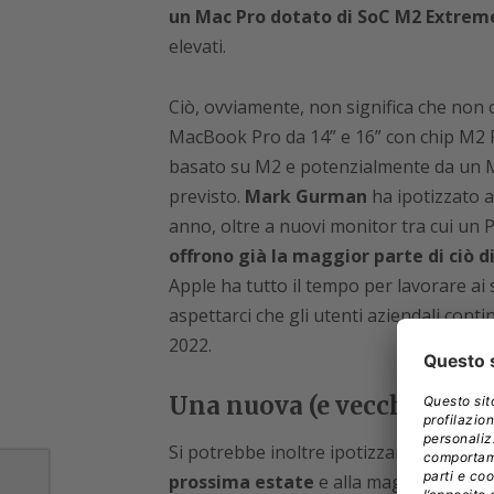
un Mac Pro dotato di SoC M2 Extrem
elevati.
Ciò, ovviamente, non significa che non 
MacBook Pro da 14” e 16” con chip M2 P
basato su M2 e potenzialmente da un 
previsto.
Mark Gurman
ha ipotizzato a
anno, oltre a nuovi monitor tra cui un
offrono già la maggior parte di ciò d
Apple ha tutto il tempo per lavorare ai
aspettarci che gli utenti aziendali cont
2022.
Una nuova (e vecchia) fo
Si potrebbe inoltre ipotizzare che
Apple
prossima estate
e alla maggior parte d