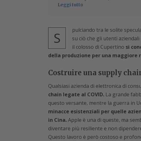
Leggi tutto
pulciando tra le solite specul
S
su ciò che gli utenti aziendali
il colosso di Cupertino
si con
della produzione per una maggiore r
Costruire una supply chai
Qualsiasi azienda di elettronica di co
chain legate al COVID.
La grande fabbr
questo versante, mentre la guerra in U
minacce esistenziali per quelle azie
in Cina.
Apple è una di queste, ma semb
diventare più resiliente e non dipender
Questo lavoro è però costoso e profon