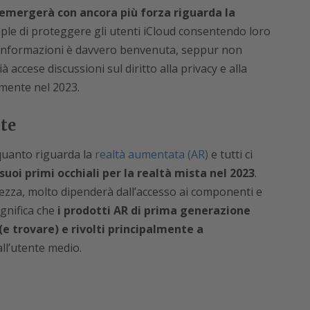
mergerà con ancora più forza riguarda la
pple di proteggere gli utenti iCloud consentendo loro
 informazioni è davvero benvenuta, seppur non
 accese discussioni sul diritto alla privacy e alla
rmente nel 2023.
te
 quanto riguarda la
realtà aumentata (AR)
e tutti ci
suoi primi occhiali per la realtà mista nel 2023
.
zza, molto dipenderà dall’accesso ai componenti e
ignifica che
i prodotti AR di prima generazione
 (e trovare) e rivolti principalmente a
all’utente medio.