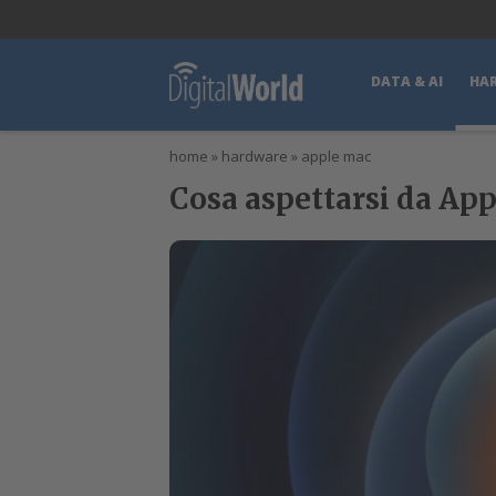
lWorld
Digital Manager
DigitalPartner
CWI Digital Health – Home
DATA & AI
HA
home
»
hardware
»
apple mac
Cosa aspettarsi da App