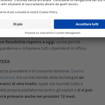
 ha funzionato bene da quando si è reso necessario a
o che gli eventi ibridi sono molto più economici e,
i, raggiungono più persone.
 in questo periodo come il ritorno in ufficio, nel
 resistenza dei dipendenti che vogliono e, in
e flessibilità rispetto a oggi,
anche perché
pandemia e richiamare tutti i dipendenti in ufficio.
ezza
nza precedenti e di crescente tensione.
Questa
sicurezza
, tra cui (nel mondo della tecnologia)
un
tici di alto livello.
Apple sta facendo tutto il
ella propria piattaforma contro gli exploit e
ci si può
rrà primario anche nei prossimi 12 mesi.