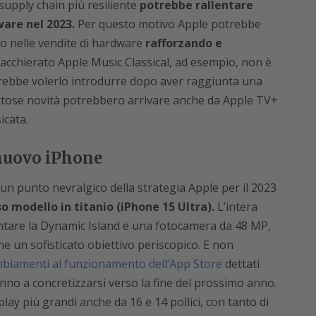
 supply chain più resiliente
potrebbe rallentare
are nel 2023.
Per questo motivo Apple potrebbe
o nelle vendite di hardware
rafforzando e
iacchierato Apple Music Classical, ad esempio, non è
rebbe volerlo introdurre dopo aver raggiunta una
stose novità potrebbero arrivare anche da Apple TV+
icata.
 nuovo iPhone
n punto nevralgico della strategia Apple per il 2023
so modello in titanio (iPhone 15 Ultra).
L’intera
tare la Dynamic Island e una fotocamera da 48 MP,
 un sofisticato obiettivo periscopico. E non
mbiamenti al funzionamento dell’App Store
dettati
no a concretizzarsi verso la fine del prossimo anno.
lay più grandi anche da 16 e 14 pollici, con tanto di