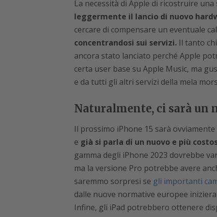
La necessità di Apple di ricostruire una
leggermente il lancio di nuovo hardw
cercare di compensare un eventuale cal
concentrandosi sui servizi.
Il tanto ch
ancora stato lanciato perché Apple pot
certa user base su Apple Music, ma gu
e da tutti gli altri servizi della mela mors
Naturalmente, ci sarà un
Il prossimo iPhone 15 sarà ovviamente u
e
già si parla di un nuovo e più costo
gamma degli iPhone 2023 dovrebbe van
ma la versione Pro potrebbe avere anche
saremmo sorpresi se
gli importanti ca
dalle nuove normative europee inizieran
Infine, gli iPad potrebbero ottenere disp