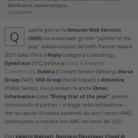
distributori, system integra...
Leggi tutto
ualche giorno fa
Amazon Web Services
Q
(AWS)
ha annunciato gli otto “partner of the
year” italiani vincitori dell’AWS Partner Award
2021 Italia. Oltre a
Reply
(categoria Consulting),
Dynatrace
(ISV),
beSharp
(Data & Analytics
Competence)
,
Eudata
(Connect Service Delivery),
Horsa
Group
(SAP),
VAR Group
(Social Impact) e
Almaviva
(Public Sector), tra i premiati c’è anche
Elmec
Informatica
come
“Rising Star of the year”
, premio
riconosciuto al partner – si legge nella motivazione –
che ha saputo sfruttare partendo da zero i servizi AWS,
continuando a crescere con AWS nel corso del 2021.
Con
Valerio Malnati, Business Developer Cloud di