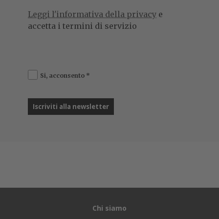
dei canali di vendita indiretta. Stragapede subentra a
Marco Marcone
, che diventa Vice President EMEA
Public Sector Alliances di Salesforce.
“Sono onorato di entrare a far parte della famiglia
Salesforce e grato per l’incarico che mi viene affidato.
Avrò l’opportunità di guidare l’ecosistema dei partner e
dei canali di vendita indiretti verso obiettivi sempre più
ambiziosi. Il mercato offre grandi sfide e opportunità
che potremo cogliere se riusciremo ad avere una
strategia e un approccio sempre più specializzato”
,
commenta nel comunicato Stragapede.
“Il potenziale di
Salesforce è straordinario, basti pensare che IDC stima
che l’intero ecosistema porterà alla creazione
(in Italia,
ndr) di
34 miliardi di dollari di nuovo fatturato e
93.300 nuovi posti di lavoro
entro il 2026”
.