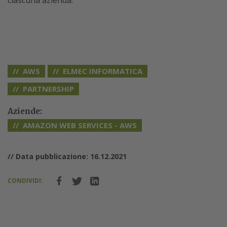
ciascuna azienda.
AWS
ELMEC INFORMATICA
PARTNERSHIP
Aziende:
AMAZON WEB SERVICES - AWS
// Data pubblicazione: 16.12.2021
CONDIVIDI:
Salesforce Italia, Carmine Stragapede è il
nuovo Regional VP Alliances & Channels