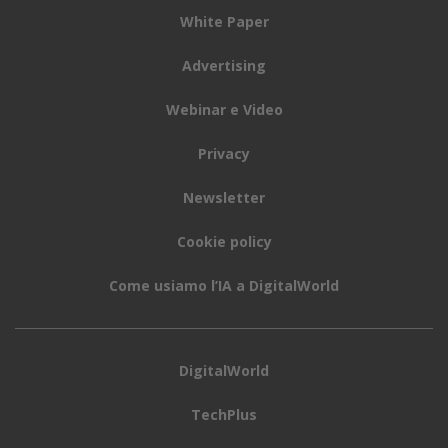
Carmine Stragapede ha conseguito una Laurea in
Scienze dell’Informazione presso l’Università degli Studi
di Milano ed è autore di alcune pubblicazioni
scientifiche nel settore della simulazione
computerizzata. Vanta un’ampia esperienza
manageriale, precisa il comunicato, e nella sua carriera
ha ricoperto incarichi di prestigio in diverse aziende
globali della tecnologia ICT con particolare focus
sull’Italia e Sud Europa, costruendo relazioni di fiducia
di lungo termine con l’ecosistema dei partner e dei
Global System Integrator.
Il suo precedente incarico è stato di
Global Alliances
Director per Workday
(3 anni) e prima ancora
Country
Leader di Intel Corporation Italia
, dove ha lavorato
per 17 anni. Durante il suo percorso professionale,
aggiunge il comunicato, ha guidato con successo anche