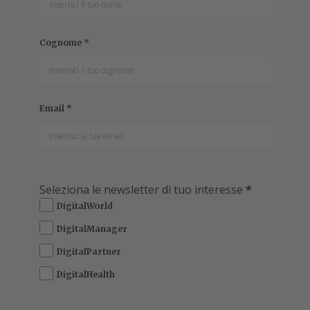
REDAZIONE DIGITALWORLD ITALIA
DigitalWorld è il magazine online per chi in azienda crea,
gestisce, acquista o utilizza prodotti e servizi informatici e
digitali. Con aggiornamenti quotidiani, è il punto di
riferimento per notizie,...
Leggi tutto
alesforce
ha annunciato la nomina di
S
Carmine Stragapede
come nuovo
Regional
Vice President Alliances & Channels di
Salesforce Italia
.
Nel nuovo ruolo, spiega un comunicato, Stragapede si
occuperà di guidare la strategia di sviluppo
dell’ecosistema mediante la definizione di nuove
relazioni con i partner, e di definire la trasformazione