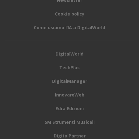
Newsletter
Cookie policy
Come usiamo l’IA a DigitalWorld
DigitalWorld
TechPlus
DigitalManager
InnovareWeb
Edra Edizioni
SM Strumenti Musicali
DigitalPartner