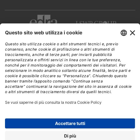
CWI è una testata giornalistica di
Edra Edizioni s.r.l.
Direzione, amministrazione, redazione, pubblicità
Viale Enrico Forlanini 21 - 20134 Milano
Tel. +39 02 881841
C.F./P IVA 13002100157
www.edraedizioni.it
|
Privacy
Follow Us