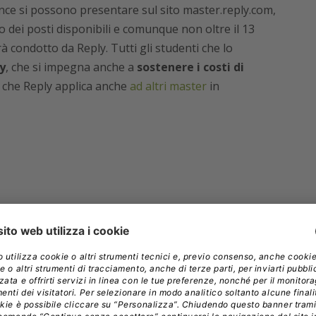
ance si possono presentare sul sito master.reply.com,
 dei posti disponibili e comunque non oltre il 13
à condotto da Reply. Tutti gli studenti che lo
y
, che si impegna anche a
sostenere i costi di
 che Reply applica anche
ad altri master
in
CH
FORMAZIONE DI COMPETENZE DIGITALI