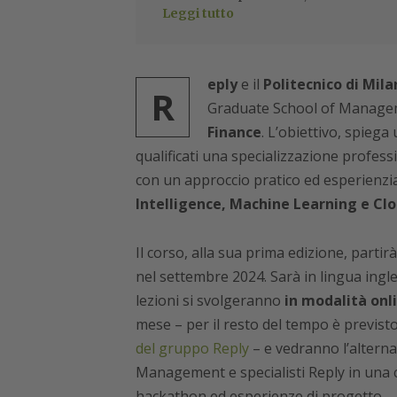
Leggi tutto
eply
e il
Politecnico di Mila
R
Graduate School of Manage
Finance
. L’obiettivo, spiega
qualificati una specializzazione profess
con un approccio pratico ed esperienzia
Intelligence, Machine Learning e Cl
Il corso, alla sua prima edizione, partir
nel settembre 2024. Sarà in lingua ingl
lezioni si svolgeranno
in modalità onli
mese – per il resto del tempo è previst
del gruppo Reply
– e vedranno l’alterna
Management e specialisti Reply in una c
hackathon ed esperienze di progetto.