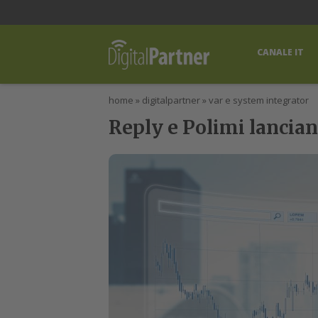
lWorld
Digital Manager
DigitalPartner
CWI Digital Health – Home
CANALE IT
home
»
digitalpartner
»
var e system integrator
Reply e Polimi lancian