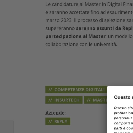
Le candidature al Master in Digital Fin
e saranno accettate fino ad esaurimento
marzo 2023. Il processo di selezione sar
supereranno
saranno assunti da Repl
partecipazione al Master
: un modello
collaborazione con le università.
COMPETENZE DIGITALI
FINTE
INSURTECH
MASTER
Aziende:
REPLY