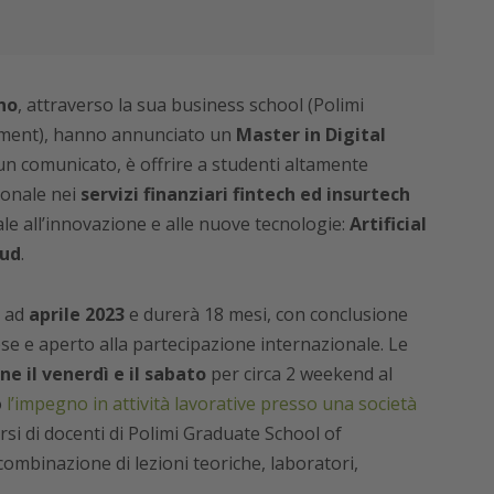
no
, attraverso la sua business school (Polimi
ment), hanno annunciato un
Master in Digital
 un comunicato, è offrire a studenti altamente
ionale nei
servizi finanziari fintech ed insurtech
le all’innovazione e alle nuove tecnologie:
Artificial
oud
.
à ad
aprile 2023
e durerà 18 mesi, con conclusione
ese e aperto alla partecipazione internazionale. Le
ne il venerdì e il sabato
per circa 2 weekend al
o
l’impegno in attività lavorative presso una società
rsi di docenti di Polimi Graduate School of
ombinazione di lezioni teoriche, laboratori,