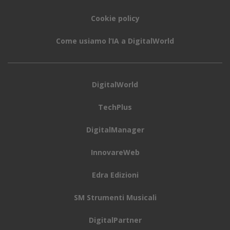
Cookie policy
Come usiamo l’IA a DigitalWorld
DigitalWorld
TechPlus
DigitalManager
InnovareWeb
Edra Edizioni
SM Strumenti Musicali
DigitalPartner