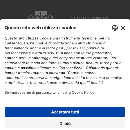
CWI è una testata giornalistica di
Edra Edizioni s.r.l.
Direzione, amministrazione, redazione, pubblicità
Viale Enrico Forlanini 21 - 20134 Milano
Tel. +39 02 881841
C.F./P IVA 13002100157
www.edraedizioni.it
|
Privacy
Follow Us
© 2026 - Tutti i diritti riservati