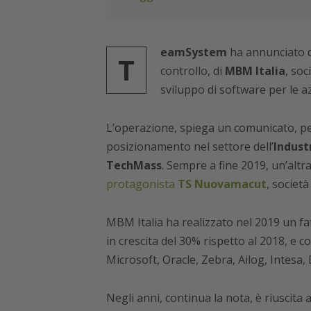
eamSystem
ha annunciato di 
T
controllo, di
MBM Italia
, soc
sviluppo di software per le a
L’operazione, spiega un comunicato, pe
posizionamento nel settore dell’
Industr
TechMass
. Sempre a fine 2019, un’alt
protagonista
TS Nuovamacut
, societ
MBM Italia ha realizzato nel 2019 un fatt
in crescita del 30% rispetto al 2018, e co
Microsoft, Oracle, Zebra, Ailog, Intesa
Negli anni, continua la nota, è riuscit