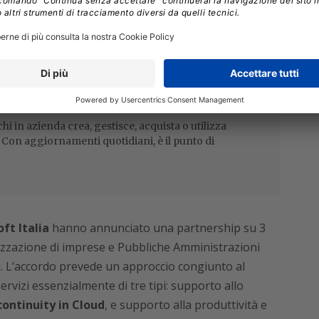
uppo congiunto di soluzioni per aziende e PA
oni verticali basate su Dynamics 365
ALIA
i in azienda crea, gestisce, acquista o utilizza
i. Con aggiornamenti quotidiani, è il punto di
ft Italia
hanno annunciato una partnership su 3
alizzazione di imprese e Pubbliche Amministrazioni
ni. L’accordo prevede un approccio congiunto al
ervizi essenzialmente di tre tipi: supporto allo
continuity in Cloud
, e supporto alla produttività e