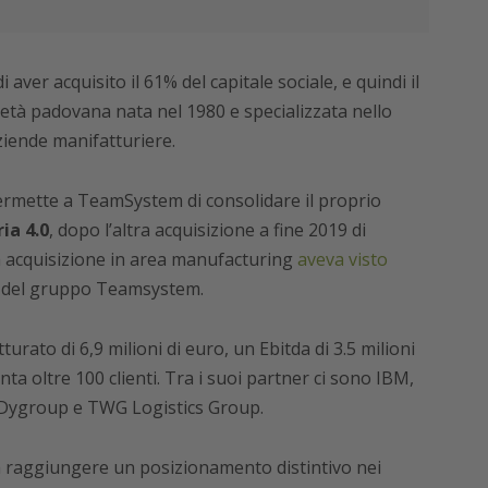
aver acquisito il 61% del capitale sociale, e quindi il
ietà padovana nata nel 1980 e specializzata nello
ziende manifatturiere.
rmette a TeamSystem di consolidare il proprio
ia 4.0
, dopo l’altra acquisizione a fine 2019 di
ra acquisizione in area manufacturing
aveva visto
à del gruppo Teamsystem.
urato di 6,9 milioni di euro, un Ebitda di 3.5 milioni
nta oltre 100 clienti. Tra i suoi partner ci sono IBM,
, Dygroup e TWG Logistics Group.
a a raggiungere un posizionamento distintivo nei