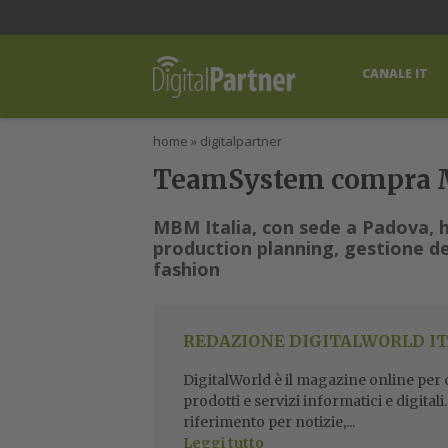
lWorld
Digital Manager
DigitalPartner
CWI Digital Health – Home
CANALE IT
home
»
digitalpartner
TeamSystem compra MBM
MBM Italia, con sede a Padova, ha
production planning, gestione de
fashion
REDAZIONE DIGITALWORLD IT
DigitalWorld è il magazine online per ch
prodotti e servizi informatici e digital
riferimento per notizie,...
Leggi tutto