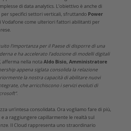
omplesse di data analytics. L’obiettivo è anche di
er specifici settori verticali, sfruttando
Power
 Vodafone come ulteriori fattori abilitanti per
prese.
ito l’importanza per il Paese di disporre di una
erna e ha accelerato l’adozione di modelli digitali
,
afferma nella nota
Aldo Bisio, Amministratore
nership appena siglata consolida la relazione
riormente la nostra capacità di abilitare nuovi
tegrate, che arricchiscono i servizi evoluti di
crosoft”
.
zza un’intesa consolidata. Ora vogliamo fare di più,
 e a raggiungere capillarmente le realtà sul
genze. Il Cloud rappresenta uno straordinario