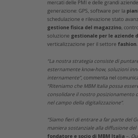
mercati delle PMI e delle grandi aziende 
generazione: GPS, software per la
pian
schedulazione e rilevazione stato ava
gestione fisica del magazzino
, contr
soluzione
gestionale per le aziende 
verticalizzazione per il settore
fashion
.
“La nostra strategia consiste di puntar
esternamente know-how, soluzioni innova
internamente”,
commenta nel comunic
“Riteniamo che MBM Italia possa essere 
consolidare il nostro posizionamento di
nel campo della digitalizzazione”
.
“Siamo fieri di entrare a far parte de
maniera sostanziale alla diffusione del di
fondatore e socio di MBM Italia
–.
Que