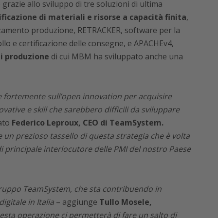
grazie allo sviluppo di tre soluzioni di ultima
ificazione di materiali e risorse a capacità finita
,
nzamento produzione, RETRACKER, software per la
ollo e certificazione delle consegne, e APACHEv4,
di produzione
di cui MBM ha sviluppato anche una
e fortemente sull’open innovation per acquisire
tive e skill che sarebbero difficili da sviluppare
ato
Federico Leproux, CEO di TeamSystem.
un prezioso tassello di questa strategia che è volta
 principale interlocutore delle PMI del nostro Paese
l Gruppo TeamSystem, che sta contribuendo in
gitale in Italia
– aggiunge
Tullo Mosele,
sta operazione ci permetterà di fare un salto di