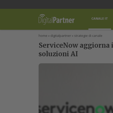
lWorld
Digital Manager
DigitalPartner
CWI Digital Health – Home
CANALE IT
home
»
digitalpartner
»
strategie di canale
ServiceNow aggiorna i
soluzioni AI