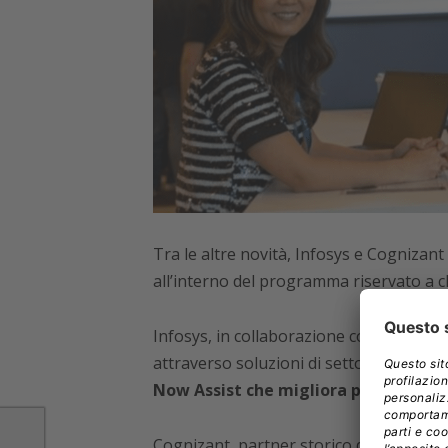
Tra le altre novità, Infosys e Cognizant so
all’interno del programma riservato
a c
Infosys, in collaborazione con ServiceN
attraverso soluzioni di settore basate 
Now Assist che migliora produttività
Cognizant, partner storico di ServiceNow