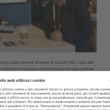
no state elevate al livello di Global Elite, il più alto
hi dimostra massima competenza e portata globale.
ow, sta trasformando le esperienze dei clienti
su GenAI, con
l’integrazione tra Infosys Cobalt e
 ed efficienza operativa.
, punta invece a generare 1 miliardo di dollari di