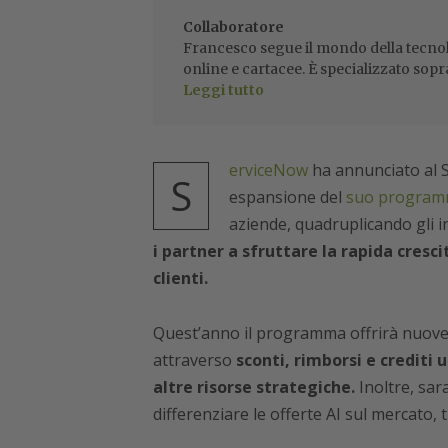
Collaboratore
Francesco segue il mondo della tecnol
online e cartacee. È specializzato sopr
Leggi tutto
erviceNow
ha annunciato al 
S
espansione del
suo programm
aziende
, quadruplicando gli i
i partner a sfruttare la rapida cresci
clienti.
Quest’anno il programma offrirà nuove p
attraverso
sconti, rimborsi e crediti 
altre risorse strategiche.
Inoltre, sar
differenziare le offerte AI sul mercato, t