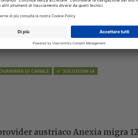
 suo ServiceNow Business Group
ha accelerato
pportato i clienti nella gestione delle sfide IT,
va.
OGRAMMA DI CANALE
SOLUZIONI IA
 provider austriaco Anexia migra 