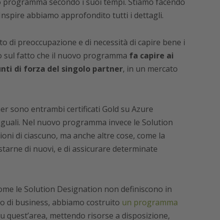
vo programma secondo i suoi tempi. Stiamo facendo
nspire abbiamo approfondito tutti i dettagli.
 di preoccupazione e di necessità di capire bene i
o sul fatto che il nuovo programma
fa capire ai
unti di forza del singolo partner
, in un mercato
er sono entrambi certificati Gold su Azure
 uguali. Nel nuovo programma invece le Solution
ioni di ciascuno, ma anche altre cose, come la
uistarne di nuovi, e di assicurare determinate
come le Solution Designation non definiscono in
o di business, abbiamo costruito
un programma
su quest’area, mettendo risorse a disposizione,