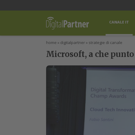
lWorld
Digital Manager
DigitalPartner
CWI Digital Health – Home
CANALE IT
home
»
digitalpartner
»
strategie di canale
Microsoft, a che punto