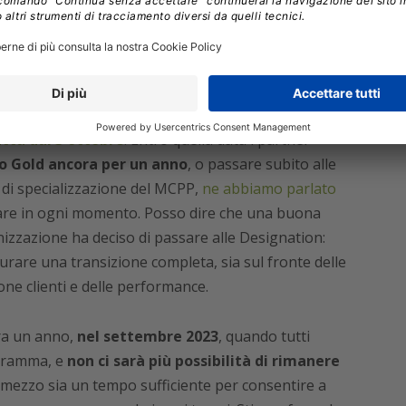
oni Silver e Gold ci sono solo benefici: più
elli che hanno più investito in formazione e
ati, perché alla fine lo scopo del MCPP è
costruire un
ercato
.
tta dal 3 ottobre
. Entro quella data i partner
 o Gold ancora per un anno
, o passare subito alle
 di specializzazione del MCPP,
ne abbiamo parlato
fare in ogni momento. Posso dire che una buona
nizzazione ha deciso di passare alle Designation:
urare una transizione completa, sia sul fronte delle
ione clienti e delle performance.
tra un anno,
nel settembre 2023
, quando tutti
gramma, e
non ci sarà più possibilità di rimanere
mezzo sia un tempo sufficiente per consentire a