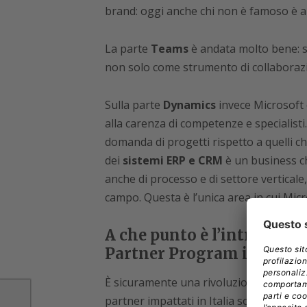
brand: oggi anche chi non è famoso è a 
La parte
Teams
è andata molto bene: 
non solo come strumento di collaboraz
Sulla parte
Dynamics
invece Microsoft 
alla carenza di competenze e specialisti
domanda di progetti rispetto a quelli ch
dei
sistemi ERP e CRM
è un business ch
anche di processo e di settore verticale,
campo. Questa è l’unica area in cui Micr
A che punto è l’introduzi
Partner Program in Italia
È sicuramente una rivoluzione: sostitui
partner impattati in Italia sono tutti que