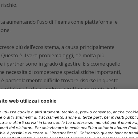
rischio.
sta aumentando l’uso di Teams come piattaforma, e
ione.
cresce più dell’ecosistema, a causa principalmente
. Questo è il vero problema oggi, c’è molta più
e i partner sono in grado di gestire. E siccome quello
e necessita di competenze specialistiche importanti,
 è particolarmente difficile trovare risorse in questo
osoft è più forte quando va direttamente sui clienti.
one del nuovo Microsoft Cloud
?
sce un programma che c’era da oltre 30 anni. I
lli iscritti al MPN,
quasi 10mila aziende
, anche se