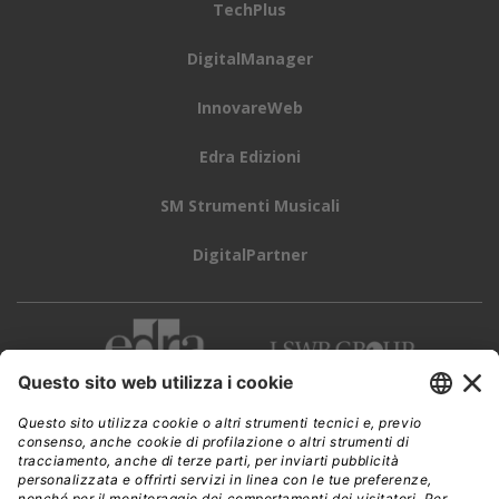
TechPlus
DigitalManager
InnovareWeb
Edra Edizioni
SM Strumenti Musicali
DigitalPartner
CWI è una testata giornalistica di
Edra Edizioni s.r.l.
Direzione, amministrazione, redazione, pubblicità
Viale Enrico Forlanini 21 - 20134 Milano