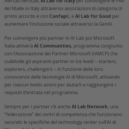
mercati verticali,
AI Lab for Italy
per coinvolgere le PMI
del Made in Italy attraverso associazioni di categoria (il
primo accordo è con
Confapi
), e
AI Lab for Good
per
aumentare l’inclusione sociale attraverso la GenAI.
Per coinvolgere più partner in AI Lab poi Microsoft
Italia attiverà
AI Communities
, programma congiunto
con l’Associazione dei Partner Microsoft (IAMCP) che
suddivide gli aspiranti partner in tre livelli – starters,
explorers, challengers – in funzione delle loro
conoscenze delle tecnologie AI di Microsoft, attivando
per ciascun livello azioni per aiutarli a raggiungere i
requisiti d’entrata nel programma.
Sempre per i partner c’è anche
AI Lab Network
, una
“federazione” dei centri di competenza che funzionano
secondo le specifiche del technology center sull’AI di