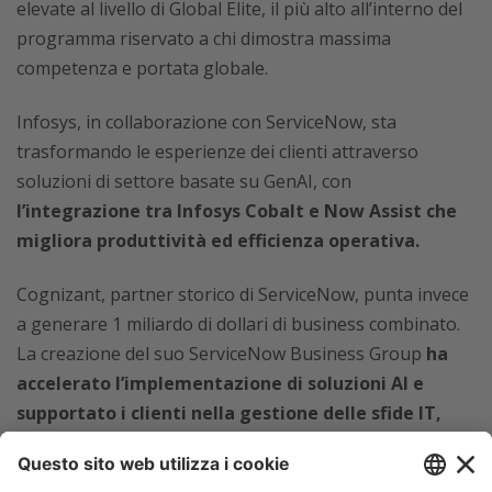
elevate al livello di Global Elite, il più alto all’interno del
programma riservato
a chi dimostra massima
competenza e portata globale.
Infosys, in collaborazione con ServiceNow, sta
trasformando le esperienze dei clienti attraverso
soluzioni di settore basate su GenAI, con
l’integrazione tra Infosys Cobalt e Now Assist che
migliora produttività ed efficienza operativa.
Cognizant, partner storico di ServiceNow, punta invece
a generare 1 miliardo di dollari di business combinato.
La creazione del suo ServiceNow Business Group
ha
accelerato l’implementazione di soluzioni AI e
supportato i clienti nella gestione delle sfide IT,
come debito tecnico ed efficacia operativa.