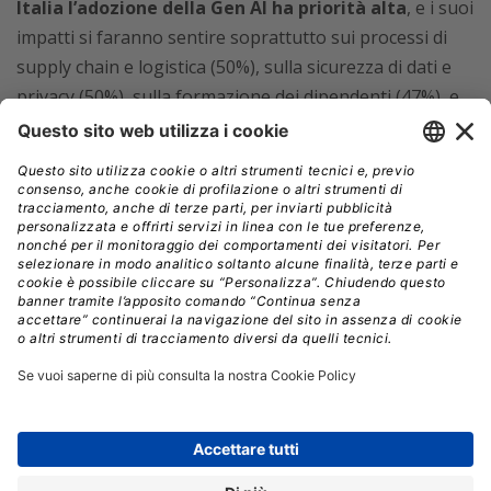
Italia l’adozione della Gen AI ha priorità alta
, e i suoi
impatti si faranno sentire soprattutto sui processi di
supply chain e logistica (50%), sulla sicurezza di dati e
privacy (50%), sulla formazione dei dipendenti (47%), e
sui processi decisionali (46%).
Inoltre chi usa già l’AI la usa soprattutto per
creare
contenuti di marketing e vendita
(43%),
rilevare
frodi
(43%),
interagire con clienti e fornitori,
sviluppare previsioni e bilanci, pianificare
investimenti
(42%),
automatizzare i processi di
assunzione
(42%), e
monitorare le conformità
normative
(41%).
Invece i maggiori rischi derivanti dall’AI per le medie
imprese italiane sono agire sulla base di dati errati
(35%), e mancanza di trasparenza nei risultati (33%) e di