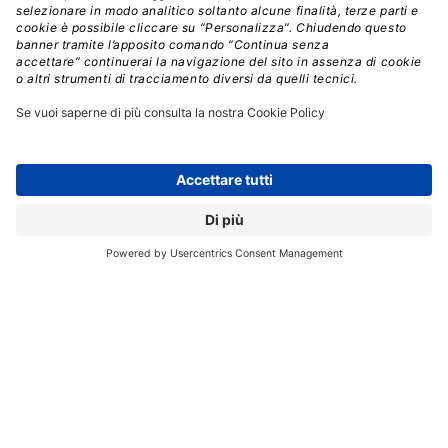
aspettative originarie e producendo risultati
trasformativi.
L’azienda ha spiegato che la
combinazione di competenze, infrastruttura e un
ecosistema interconnesso le consente di trasformare i
flussi di lavoro, stimolare la creatività e trasformare dati
non strutturati in informazioni utilizzabili.
Numerosi leader del settore tecnologico, tra cui
Lisa Su
di AMD,
Pat Gelsinger
di Intel,
Mark Zuckerberg
di
Meta,
Satya Nadella
di Microsoft,
Jensen Huang
di
NVIDIA e
Cristiano Amon
di Qualcomm, hanno
partecipato all’evento, testimoniando il valore
strategico dell’IA.
Yuanqing Yang
, Presidente e CEO di Lenovo, ha
sottolineato come
la visione ibrida dell’intelligenza