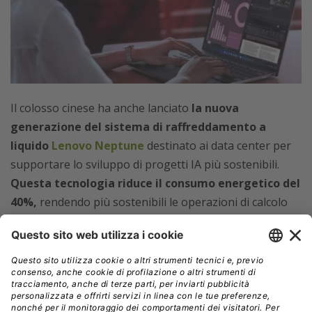
Il colosso cinese ha anche lanciato
la nuova
generazione del sistema di raffreddamento a
liquido
Lenovo Neptune
destinato ai data center per
supportare lo sviluppo di progetti IA più sostenibili.
Questa tecnologia riduce il consumo energetico del
40%,
rendendo più sostenibili le operazioni di calcolo
ad alte prestazioni (HPC) e rendendo accessibili
piattaforme come NVIDIA Blackwell e GB200 a un
numero maggiore di aziende.
Durante l’evento, Lenovo ha mostrato come
l’intelligenza artificiale stia superando le