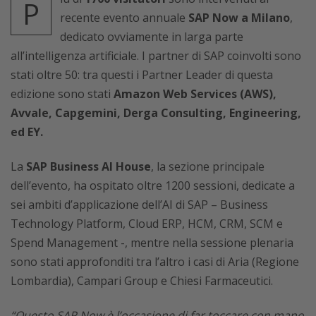
P
recente evento annuale
SAP Now a Milano
,
dedicato ovviamente in larga parte
all’intelligenza artificiale. I partner di SAP coinvolti sono
stati oltre 50: tra questi i Partner Leader di questa
edizione sono stati
Amazon Web Services (AWS),
Avvale, Capgemini, Derga Consulting, Engineering,
ed EY.
La
SAP Business AI House
, la sezione principale
dell’evento, ha ospitato oltre 1200 sessioni, dedicate a
sei ambiti d’applicazione dell’AI di SAP – Business
Technology Platform, Cloud ERP, HCM, CRM, SCM e
Spend Management -, mentre nella sessione plenaria
sono stati approfonditi tra l’altro i casi di Aria (Regione
Lombardia), Campari Group e Chiesi Farmaceutici.
“Questo SAP Now è l’occasione di far toccare con mano