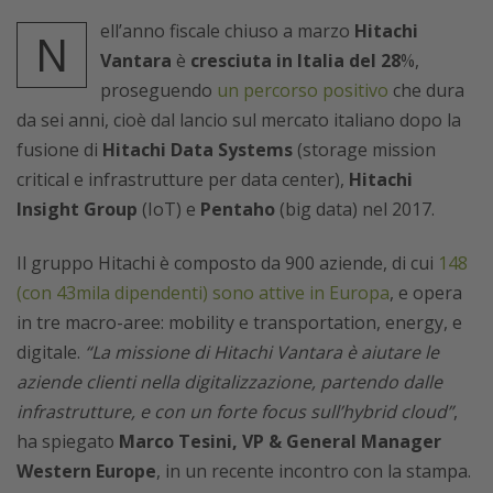
ell’anno fiscale chiuso a marzo
Hitachi
N
Vantara
è
cresciuta in Italia del 28
%,
proseguendo
un percorso positivo
che dura
da sei anni, cioè dal lancio sul mercato italiano dopo la
fusione di
Hitachi Data Systems
(storage mission
critical e infrastrutture per data center),
Hitachi
Insight Group
(IoT) e
Pentaho
(big data) nel 2017.
Il gruppo Hitachi è composto da 900 aziende, di cui
148
(con 43mila dipendenti) sono attive in Europa
, e opera
in tre macro-aree: mobility e transportation, energy, e
digitale.
“La missione di Hitachi Vantara è aiutare le
aziende clienti nella digitalizzazione, partendo dalle
infrastrutture, e con un forte focus sull’hybrid cloud”
,
ha spiegato
Marco Tesini, VP & General Manager
Western Europe
, in un recente incontro con la stampa.