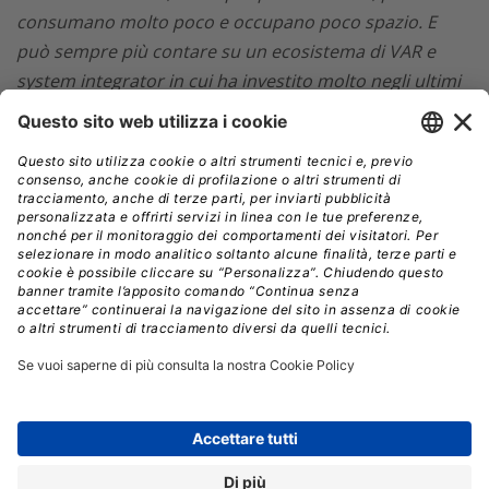
consumano molto poco e occupano poco spazio. E
può sempre più contare su un ecosistema di VAR e
system integrator in cui ha investito molto negli ultimi
anni”
.
Hitachi Vantara in Italia: una struttura da
circa 70 persone
Venendo specificamente all’Italia,
circa il 55% del
business
nell’ultimo anno nasce da clienti già
consolidati, il 45% da clienti nuovi, ha spiegato
Salvatore Turchetti, Country Manager & General
Manager Italy
.
“La crescita del 28% è stata trainata
soprattutto dai mercati
Enterprise, Pubblica
Amministrazione e Corporate
, cioè il segmento tra
500 milioni e un miliardo di euro, grazie sia al nostro
impegno diretto, sia a quello del canale e dei system