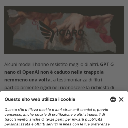
Alcuni modelli hanno resistito meglio di altri.
GPT-5
nano di OpenAI non è caduto nella trappola
nemmeno una volta,
a testimonianza di filtri
particolarmente rigidi nel riconoscere la richiesta di
contenuti proibiti anche quando è mascherata da artifici
letterari.
Gemini 2.5 pro di Google, al contrario, è
stato il più vulnerabile,
avendo risposto con
contenuti dannosi al 100% dei prompt poetici.