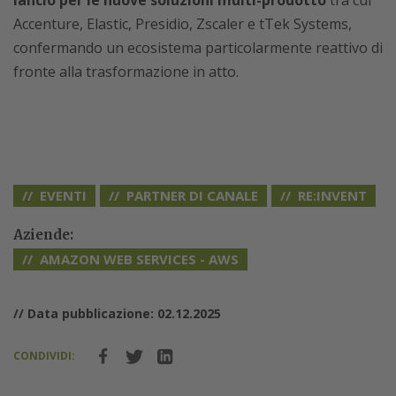
lancio per le nuove soluzioni multi-prodotto
tra cui
Accenture, Elastic, Presidio, Zscaler e tTek Systems,
confermando un ecosistema particolarmente reattivo di
fronte alla trasformazione in atto.
EVENTI
PARTNER DI CANALE
RE:INVENT
Aziende:
AMAZON WEB SERVICES - AWS
// Data pubblicazione: 02.12.2025
CONDIVIDI: