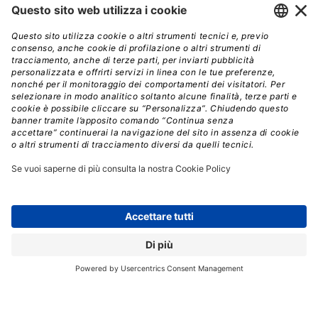
competenze allo scopo di combinare le nostre skill
trasversali e fornire il miglior aiuto possibile alle
aziende del tessuto imprenditoriale in loco
“,
conclude
Vercelli.
ERP
PARTNER
SYSTEM INTEGRATOR
// Data pubblicazione: 21.05.2024
CONDIVIDI: