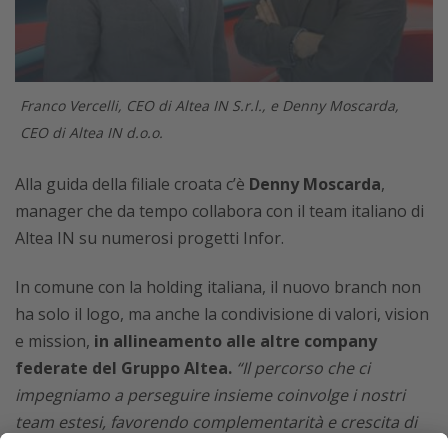
Franco Vercelli, CEO di Altea IN S.r.l., e Denny Moscarda,
CEO di Altea IN d.o.o.
Alla guida della filiale croata c’è
Denny Moscarda
,
manager che da tempo collabora con il team italiano di
Altea IN su numerosi progetti Infor.
In comune con la holding italiana, il nuovo branch non
ha solo il logo, ma anche la condivisione di valori, vision
e mission,
in allineamento alle altre company
federate del Gruppo Altea.
“Il percorso che ci
impegniamo a perseguire insieme coinvolge i nostri
team estesi, favorendo complementarità e crescita di