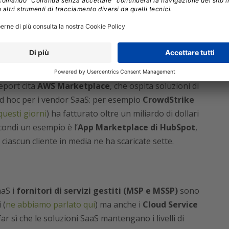
attraverso vari modelli: ISV, embedded, white label,
 perché il 91% dei suoi clienti ha installato almeno
disponibile su Salesforce AppExchange dai suoi
to campo è la
crescita dei marketplace
, sia di terze
report cita
AWS Marketplace
, che ospita soluzioni di
d hoc per i vendor SaaS: per esempio
CrowdStrike
uesti giorni
) ha fatturato oltre un miliardo di dollari
condi un esempio è l’
App Marketplace di HubSpot
,
 ciascun cliente in media ne ha scaricate sette.
aaS i
fornitori di servizi gestiti (MSP e MSSP)
sono
 (
ne abbiamo parlato qui
) ma anche i
Cloud Service
r sì che le soluzioni SaaS mantengano i livelli di