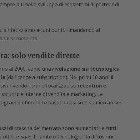
mpre più nello sviluppo di ecosistemi di partner di
 qui sintetizziamo alcuni punti, rimandando al
analisi completa.
ra: solo vendite dirette
orno al 2000, come una
rivoluzione sia tecnologica
le
(da licenze a subscription). Nei primi 10 anni il
ivi. I vendor erano focalizzati su
retention e
lle strutture interne di vendita e marketing. Le
rogram embrionali e basati quasi solo su meccanismi
ssi di crescita del mercato sono aumentati, e tutti i
 offerte SaaS. In ambito tecnologico la diffusione