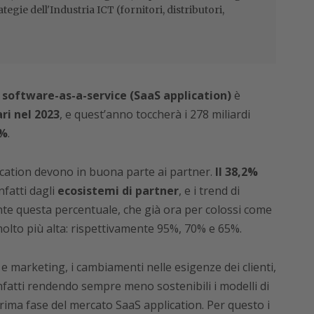
ategie dell'Industria ICT (fornitori, distributori,
n software-as-a-service (SaaS application)
è
ari nel 2023
, e quest’anno toccherà i 278 miliardi
0%
.
lication devono in buona parte ai partner.
Il 38,2%
nfatti dagli
ecosistemi di partner
, e i trend di
 questa percentuale, che già ora per colossi come
olto più alta: rispettivamente 95%, 70% e 65%.
 e marketing, i cambiamenti nelle esigenze dei clienti,
nfatti rendendo sempre meno sostenibili i modelli di
rima fase del mercato SaaS application. Per questo i