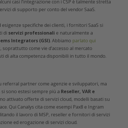
lcuni casi l’integrazione con i CSP è talmente stretta
servizi di supporto per conto del vendor SaaS.
esigenze specifiche dei clienti, i fornitori SaaS si
i di
servizi professionali
e naturalmente a
tems Integrators (GSI)
. Abbiamo
parlato qui
r, soprattutto come vie d’accesso al mercato
ti di alta competenza disponibili in tutto il mondo.
 referral partner come agenzie e sviluppatori, ma
m si sono estesi sempre più a
Reseller, VAR e
 attivato offerte di servizi cloud, modelli basati su
lace. Qui Canalys cita come esempi Pax8 e Ingram
ando il lavoro di MSP, reseller e fornitori di servizi
azione ed erogazione di servizi cloud.