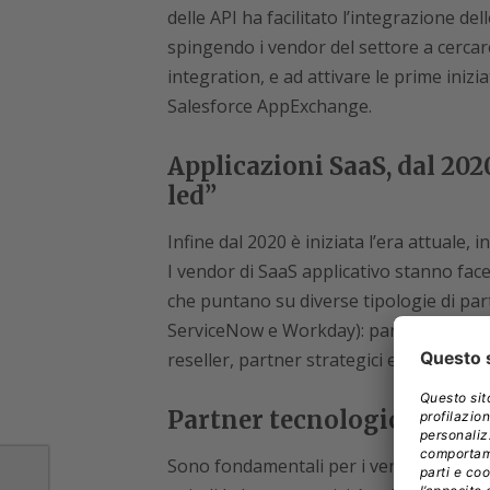
delle API ha facilitato l’integrazione de
spingendo i vendor del settore a cercare
integration, e ad attivare le prime inizia
Salesforce AppExchange.
Applicazioni SaaS, dal 20
led”
Infine dal 2020 è iniziata l’era attuale,
I vendor di SaaS applicativo stanno fac
che puntano su diverse tipologie di part
ServiceNow e Workday): partner tecnologi
reseller, partner strategici e marketing
Partner tecnologici
Sono fondamentali per i vendor SaaS, pe