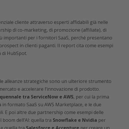
iale cliente attraverso esperti affidabili già nelle
ership di co-marketing, di promozione (affiliate), di
 importanti per i fornitori SaaS, perché presentano
prospect in clienti paganti. Il report cita come esempi
m di HubSpot.
le alleanze strategiche sono un ulteriore strumento
 mercato e accelerare l’innovazione di prodotto.
nquennale tra ServiceNow e AWS
, per cui la prima
ta in formato SaaS su AWS Marketplace, e le due
li. E poi altre due partnership come esempi delle
 boom dell’AI: quella tra
Snowflake e Nvidia
per
, e quella tra
Salesforce e Accenture
per creare un