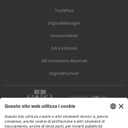
TechPlus
DigitalManager
InnovareWeb
Edra Edizioni
SM Strumenti Musicali
DigitalPartner
CWI è una testata giornalistica di
Edra Edizioni s.r.l.
Direzione, amministrazione, redazione, pubblicità