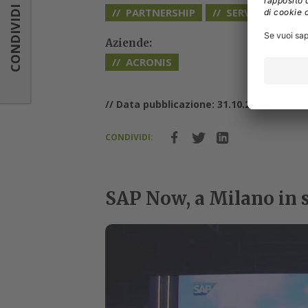
CONDIVIDI
CONDIVIDI
PARTNERSHIP
SERVIZI GESTITI
Aziende:
ACRONIS
// Data pubblicazione: 31.10.2024
CONDIVIDI:
SAP Now, a Milano in s