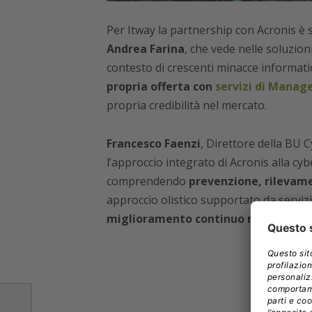
Per Itway la partnership con Acronis è 
Andrea Farina
, che vede nelle soluzio
contesto di crescenti minacce informati
propria offerta con
servizi di Manag
propria credibilità nel mercato.
Francesco Faenzi
, Direttore della BU C
l’approccio integrato di Acronis alla cyb
comprendendo
prevenzione, rilevamen
approccio olistico supportato da serviz
miglioramento continuo nella mitigaz