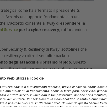
strategica, come ha affermato il presidente
G.
ni di Acronis un supporto fondamentale in un
che. L’accordo consente a Itway di
espandere la
ed Service
per la cyber recovery,
rafforzando la
yber Security & Resiliency di Itway, sottolinea che
er resiliency va oltre il semplice backup,
to degli attacchi e ripristino rapido.
Questo
i gestiti costanti permette una pronta reazione e
un
ione dei rischi cyber.