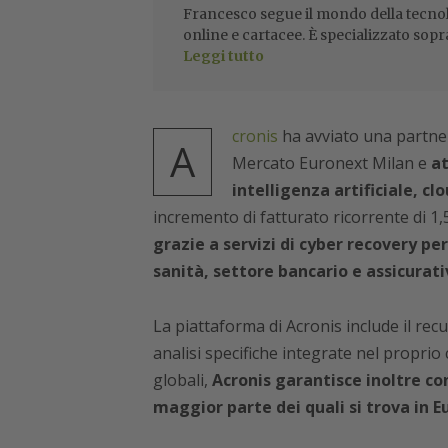
Francesco segue il mondo della tecnol
online e cartacee. È specializzato sopr
Leggi tutto
cronis
ha avviato una partne
A
Mercato Euronext Milan e
at
intelligenza artificiale, c
incremento di fatturato ricorrente di 1,5
grazie a servizi di cyber recovery p
sanità, settore bancario e assicurat
La piattaforma di Acronis include il re
analisi specifiche integrate nel proprio 
globali,
Acronis garantisce inoltre con
maggior parte dei quali si trova in Eu