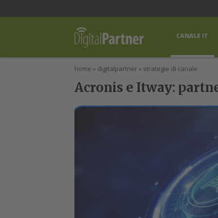
lWorld
Digital Manager
DigitalPartner
CWI Digital Health – Home
CANALE IT
home
»
digitalpartner
»
strategie di canale
Acronis e Itway: partne