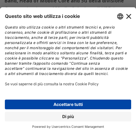
Band, Head of Mobile Core and 5G della divisione
Communication and Media Solutions di HPE
, è
basata su
HPE 5G Core Stack
, definita una rete core 5G
container-based aperta, cloud-native, arricchita per
l’occasione con nuove funzioni per il private
networking tra cui un
portale self-service per gli
utenti enterprise
, per snellire la configurazione e
semplificare l’operatività quotidiana, e un
portale self-
service avanzato per i fornitori di servizi
di
telecomunicazione. Come accennato, l’offerta prevede
preintegrazioni con Aruba e con le soluzioni radio di
(per ora) due partner: JMA Wireless e Airspan.