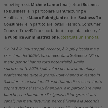
nuovi ingressi:
Michele Lamartina
(settori
Business
to Business
, e in particolare Manufacturing e
Healthcare) e
Mauro Palmigiani
(settori
Business To
Consumer
, e in particolare Retail, Fashion, Consumer
Goods e Travel&Transportation). La quinta industry è
la
Pubblica Amministrazione
,
costituita un anno fa
.
“La PA è la industry più recente, è la più piccola ma è
cresciuta del 300%”
, ha commentato Solimene.
“Più o
meno per noi hanno tutti potenzialità simile
sull’orizzonte 2026, i più veloci per ora sono utility –
praticamente tutte le grandi utility hanno investito in
Salesforce -, e fashion. CI aspettiamo di crescere tanto
soprattutto nei servizi finanziari, e in particolare nelle
banche, che hanno ora l’esigenza di integrare i vari
canali, nel manufacturing, perché l’Italia è la seconda
potenza industriale europea, e poi il settore pubblico”
.