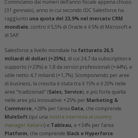
Cominciamo dai numeri dell’anno fiscale appena chiuso
(31 gennaio), anno in cui secondo IDC Salesforce ha
raggiunto
una quota del 23,9% nel mercato CRM
mondiale
, contro il 5,5% di Oracle e il 5% di Microsoft e
di SAP.
Salesforce a livello mondiale ha
fatturato 26,5
miliardi di dollari (+25%)
, di cui 24,7 da subscription e
supporto (+23%) e 1,8 da servizi professionali (+44%), e
utile netto 4,7 miliardi (+1,7%). Scomponendo per aree
di business, la crescita è stata tra il 15% e il 20% nelle
aree “tradizionali” (
Sales, Service
), e più forte quella
nelle aree più innovative: +25% per
Marketing &
Commerce
, +28% per l’area
Data,
che comprende
MuleSoft
(qui una
nostra intervista al country
manager italiano
) e
Tableau,
e +34% per l’area
Platform
, che comprende
Slack e Hyperforce
.