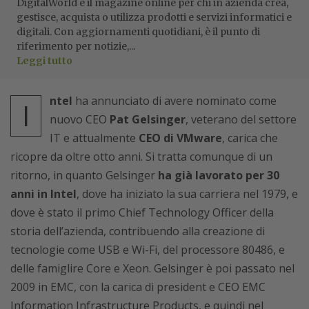
DigitalWorld è il magazine online per chi in azienda crea,
gestisce, acquista o utilizza prodotti e servizi informatici e
digitali. Con aggiornamenti quotidiani, è il punto di
riferimento per notizie,...
Leggi tutto
ntel
ha annunciato di avere nominato come
I
nuovo CEO
Pat Gelsinger
, veterano del settore
IT e attualmente
CEO di VMware
, carica che
ricopre da oltre otto anni. Si tratta comunque di un
ritorno, in quanto Gelsinger
ha già lavorato per 30
anni in Intel
, dove ha iniziato la sua carriera nel 1979, e
dove è stato il primo Chief Technology Officer della
storia dell’azienda, contribuendo alla creazione di
tecnologie come USB e Wi-Fi, del processore 80486, e
delle famiglire Core e Xeon. Gelsinger è poi passato nel
2009 in EMC, con la carica di president e CEO EMC
Information Infrastructure Products, e quindi nel