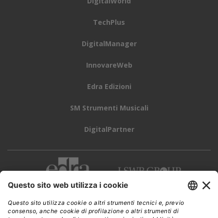
DigitalWorld
TechPlus
DigitalManager
InnovareWeb
Edra Edizioni
SM Strumenti Musicali
DigitalPartner
CWI è una testata giornalistica di
Edra Edizioni s.r.l.
Direzione, amministrazione, redazione, pubblicità