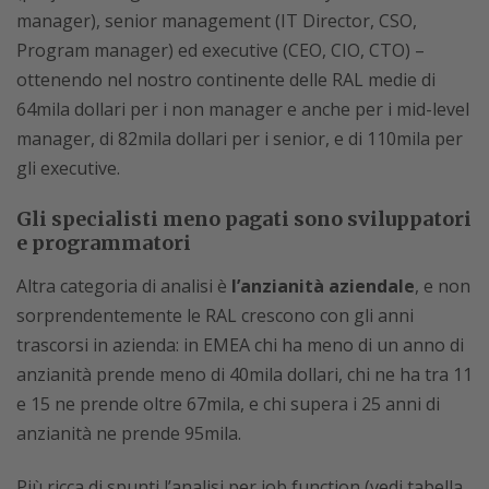
manager), senior management (IT Director, CSO,
Program manager) ed executive (CEO, CIO, CTO) –
ottenendo nel nostro continente delle RAL medie di
64mila dollari per i non manager e anche per i mid-level
manager, di 82mila dollari per i senior, e di 110mila per
gli executive.
Gli specialisti meno pagati sono sviluppatori
e programmatori
Altra categoria di analisi è
l’anzianità aziendale
, e non
sorprendentemente le RAL crescono con gli anni
trascorsi in azienda: in EMEA chi ha meno di un anno di
anzianità prende meno di 40mila dollari, chi ne ha tra 11
e 15 ne prende oltre 67mila, e chi supera i 25 anni di
anzianità ne prende 95mila.
Più ricca di spunti l’analisi per job function (vedi tabella