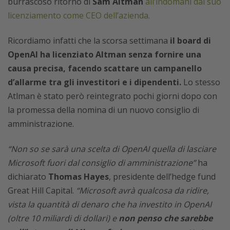
burrascoso ritorno di
Sam Altman
all’indomani dal suo
licenziamento come CEO dell’azienda.
Ricordiamo infatti che la scorsa settimana
il board di
OpenAI ha licenziato Altman senza fornire una
causa precisa, facendo scattare un campanello
d’allarme tra gli investitori e i dipendenti.
Lo stesso
Atlman è stato però reintegrato pochi giorni dopo con
la promessa della nomina di un nuovo consiglio di
amministrazione.
“Non so se sarà una scelta di OpenAI quella di lasciare
Microsoft fuori dal consiglio di amministrazione”
ha
dichiarato
Thomas Hayes
, presidente dell’hedge fund
Great Hill Capital.
“Microsoft avrà qualcosa da ridire,
vista la quantità di denaro che ha investito in OpenAI
(oltre 10 miliardi di dollari) e
non penso che sarebbe