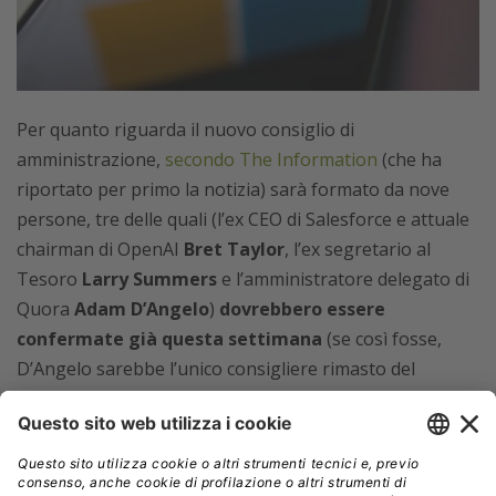
Per quanto riguarda il nuovo consiglio di
amministrazione,
secondo The Information
(che ha
riportato per primo la notizia) sarà formato da nove
persone, tre delle quali (l’ex CEO di Salesforce e attuale
chairman di OpenAI
Bret Taylor
, l’ex segretario al
Tesoro
Larry Summers
e l’amministratore delegato di
Quora
Adam D’Angelo
)
dovrebbero essere
confermate già questa settimana
(se così fosse,
D’Angelo sarebbe l’unico consigliere rimasto del
vecchio board composto da sei persone che ha
licenziato Altman).
(Articolo aggiornato il 30/11 con le novità comunicate