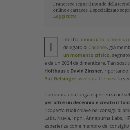
Francesco segue il mondo della tecnol
online e cartacee. È specializzato sopr
Leggi tutto
ntel ha
annunciato la nomina 
I
delegato di
Cadence
, già memb
un momento critico
,
segnato 
e da un 2024 da dimenticare. Tan sostitu
Holthaus
e
David Zinsner
, riportando 
Pat Gelsinger
avvenuta tre mesi fa
sen
Tan vanta una lunga esperienza nel set
per oltre un decennio e creato il fon
ricoperto ruoli chiave nei consigli di
Labs, Nuvia, Inphi, Annapurna Labs, HP
esperienza come membro del consiglio 