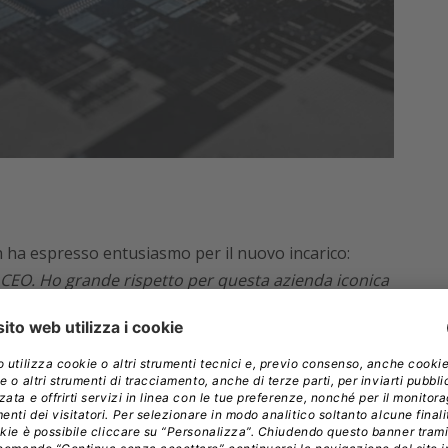
n ha espresso entusiasmo per il nuovo incarico:
 CEO. Ho grande rispetto per questa azienda iconica
sformare il nostro business a beneficio dei
ccolto positivamente la notizia, con il titolo Intel
ing after-hours,
segnando una rara inversione di
% registrato nel 2024.
altro che semplice. Nel 2024,
Intel ha infatti