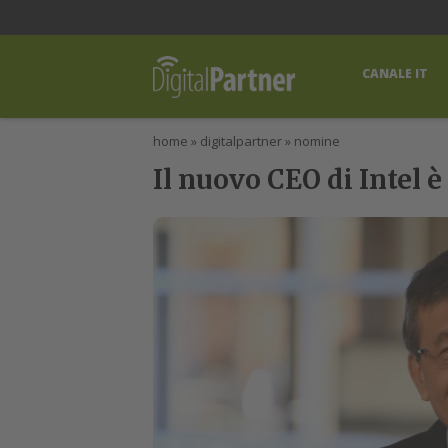
lWorld
Digital Manager
DigitalPartner
CWI Digital Health – Home
CANALE IT
home
»
digitalpartner
»
nomine
Il nuovo CEO di Intel è