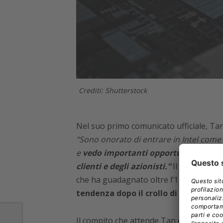
Crediti: Shutterstock
Nel suo primo comunicato ufficiale, Ta
“Sono onorato di entrare in Intel come
e
vedo importanti opportunità per tra
clienti e degli azionisti.”
Il mercato ha a
che ha guadagnato oltre l’11% nel trad
tendenza dopo il crollo di oltre il 50
Il compito che attende Tan è però tutt’