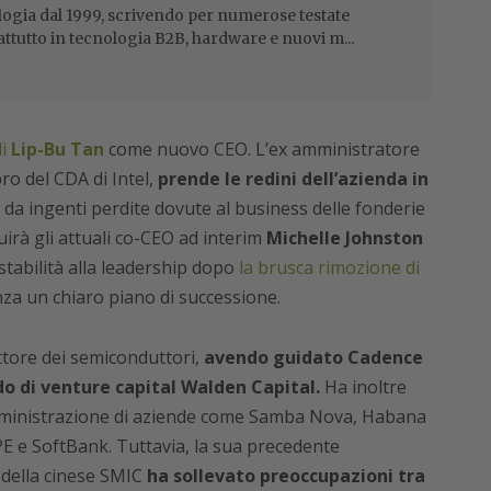
ogia dal 1999, scrivendo per numerose testate
attutto in tecnologia B2B, hardware e nuovi m...
di
Lip-Bu Tan
come nuovo CEO. L’ex amministratore
ro del CDA di Intel,
prende le redini dell’azienda in
da ingenti perdite dovute al business delle fonderie
irà gli attuali co-CEO ad interim
Michelle Johnston
stabilità alla leadership dopo
la brusca rimozione di
za un chiaro piano di successione.
tore dei semiconduttori,
avendo guidato Cadence
do di venture capital Walden Capital.
Ha inoltre
 amministrazione di aziende come Samba Nova, Habana
E e SoftBank. Tuttavia, la sua precedente
della cinese SMIC
ha sollevato preoccupazioni tra