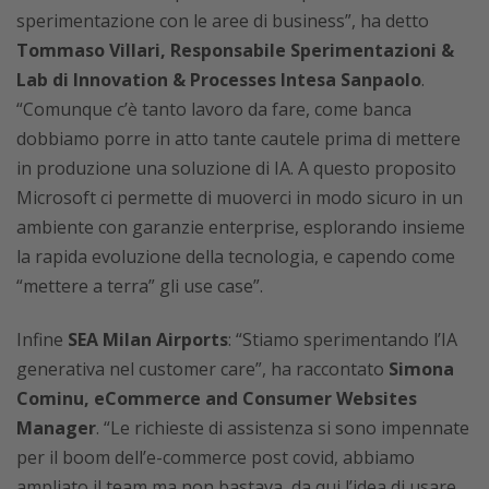
sperimentazione con le aree di business”, ha detto
Tommaso Villari, Responsabile Sperimentazioni &
Lab di Innovation & Processes Intesa Sanpaolo
.
“Comunque c’è tanto lavoro da fare, come banca
dobbiamo porre in atto tante cautele prima di mettere
in produzione una soluzione di IA. A questo proposito
Microsoft ci permette di muoverci in modo sicuro in un
ambiente con garanzie enterprise, esplorando insieme
la rapida evoluzione della tecnologia, e capendo come
“mettere a terra” gli use case”.
Infine
SEA Milan Airports
: “Stiamo sperimentando l’IA
generativa nel customer care”, ha raccontato
Simona
Cominu, eCommerce and Consumer Websites
Manager
. “Le richieste di assistenza si sono impennate
per il boom dell’e-commerce post covid, abbiamo
ampliato il team ma non bastava, da qui l’idea di usare