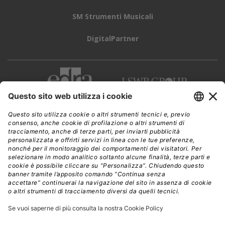
SM Strumenti Musicali
DigitalPartner
CWI è una testata giornalistica di
Edra Edizioni s.r.l.
Direzione, amministrazione, redazione, pubblicità
Viale Enrico Forlanini 21 - 20134 Milano
Tel. +39 02 881841
C.F./P IVA 13002100157
www.edraedizioni.it
|
Privacy
Follow Us