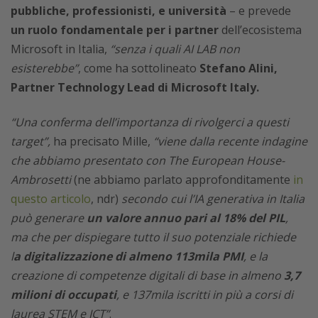
pubbliche, professionisti, e università
– e prevede
un ruolo fondamentale per i partner
dell’ecosistema
Microsoft in Italia,
“senza i quali AI LAB non
esisterebbe”
, come ha sottolineato
Stefano Alini,
Partner Technology Lead di Microsoft Italy.
“Una conferma dell’importanza di rivolgerci a questi
target”,
ha precisato Mille,
“viene dalla recente indagine
che abbiamo presentato con The European House-
Ambrosetti
(ne abbiamo parlato approfonditamente
in
questo articolo
, ndr)
secondo cui l’IA generativa in Italia
può generare
un valore annuo pari al 18% del PIL
,
ma che per dispiegare tutto il suo potenziale richiede
l
a digitalizzazione di almeno 113mila PMI
, e la
creazione di competenze digitali di base in almeno
3,7
milioni di occupati
, e 137mila iscritti in più a corsi di
laurea STEM e ICT”
.